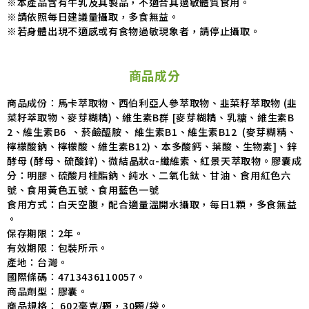
※本產品含有牛乳及其製品，不適合其過敏體質食用。
※請依照每日建議量攝取，多食無益。
※若身體出現不適感或有食物過敏現象者，請停止攝取。
商品成分
商品成份：
馬卡萃取物、西伯利亞人參萃取物、韭菜籽萃取物 (韭
菜籽萃取物、麥芽糊精)、維生素B群 [麥芽糊精、乳糖、維生素B
2、維生素B6 、菸鹼醯胺、 維生素B1、維生素B12 (麥芽糊精、
檸檬酸鈉、檸檬酸、維生素B12)、本多酸鈣、葉酸、生物素]、鋅
酵母 (酵母、硫酸鋅)、微結晶狀α-纖維素、紅景天萃取物。膠囊成
分：明膠、硫酸月桂酯鈉、純水、二氧化鈦、甘油、食用紅色六
號、食用黃色五號、食用藍色一號
食用方式：
白天空腹，配合適量溫開水攝取，每日1顆，多食無益
。
保存期限：
2
年。
有效期限：包裝所示。
產地：台灣。
國際條碼：
4713436110057
。
商品劑型：膠囊。
商品規格：
602毫克/顆，30顆/袋。