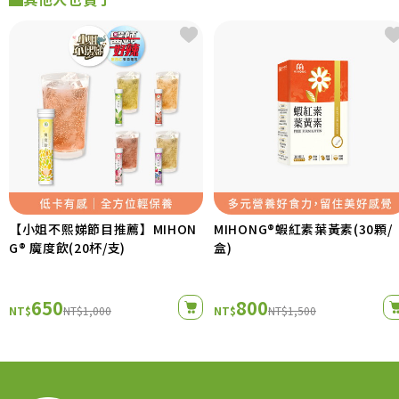
【小姐不熙娣節目推薦】MIHON
MIHONG®蝦紅素葉黃素(30顆/
G® 魔度飲(20杯/支)
盒)
650
800
NT$
NT$1,000
NT$
NT$1,500