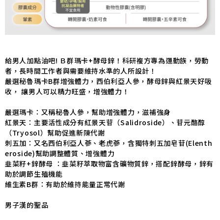
給男人加點油吧! Ｂ群瑪卡+酵母鋅！科研複方專為運動族，勞動
者，長時間工作者與需要維持水準的人所設計！
嚴選秘魯瑪卡B群增強體力，西伯利亞人參，酵母鋅與紅景天好吸
收， 讓男人可以精力旺盛，增強體力！
嚴選瑪卡：又稱秘魯人參，幫助增強體力，滋補強身
紅景天：主要活性成分有紅景天苷（Salidroside）、苷元酪醇
（Tryosol）幫助促進新陳代謝
刺五加：又名西伯利亞人蔘、老虎蔘，含獨特刺五加皂苷(Elenth
eroside)幫助調整體質、增強體力
韭菜籽+鋅酵母 ：韭菜籽萃取物富含礦物質鋅，搭配鋅酵母，鋅有
助於調節生殖機能
維生素B群：有助於維持能量正常代謝
男子漢的聖品