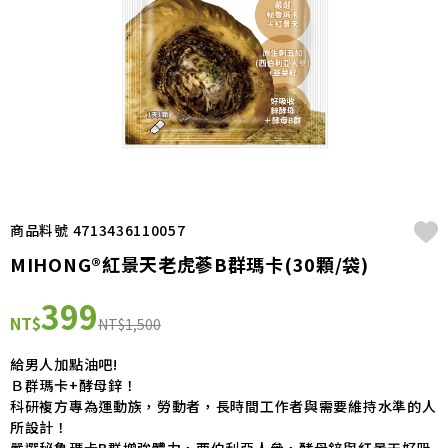
商品料號 4713436110057
MIHONG®紅景天老虎蔘B群瑪卡(30顆/袋)
399
NT$
NT$1,500
給男人加點油吧!
Ｂ群瑪卡+酵母鋅！
科研複方專為運動族，勞動者，長時間工作者與需要維持水準的人
所設計！