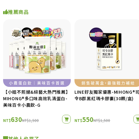
推薦商品
【小姐不熙娣&綜藝大熱門推薦】
LINE好友獨家優惠-MIHONG®
MIHONG®多口味高效乳清蛋白-
令B群黑紅瑪卡膠囊(30顆/盒)
美味百卡小農飲-G
630
550
NT$
NT$1,500
NT$
NT$1,500
其他人也買了