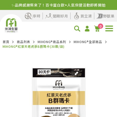
✨品牌感謝祭來了！百卡蛋白飲+人氣保健活動即將開始
序時
閨期好月
買立清
野獸果
0
首頁
商品列表
MIHONG®商品系列
MIHONG®全部商品
MIHONG®紅景天老虎蔘B群瑪卡(30顆/袋)