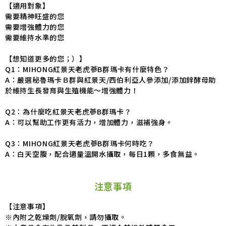
【適用對象】
需要精神旺盛的您
需要增強體力的您
需要維持水準的您
【想知道更多的您；）】
Q1：MIHONG紅景天老虎蔘B群瑪卡有什麼特色？
A：嚴選秘魯瑪卡Ｂ群與紅景天/西伯利亞人參添加/添加鋅酵母助
於維持生長發育與生殖機能～增強體力！
Q2：為什麼吃紅景天老虎蔘B群瑪卡？
A：可以幫助工作更有活力，增加體力，滋補強身。
Q3：MIHONG紅景天老虎蔘B群瑪卡何時吃？
A：白天空腹，配合適量溫開水攝取，每日1顆，多食無益。
注意事項
【注意事項】
※內附之乾燥劑/脫氧劑，請勿攝取。