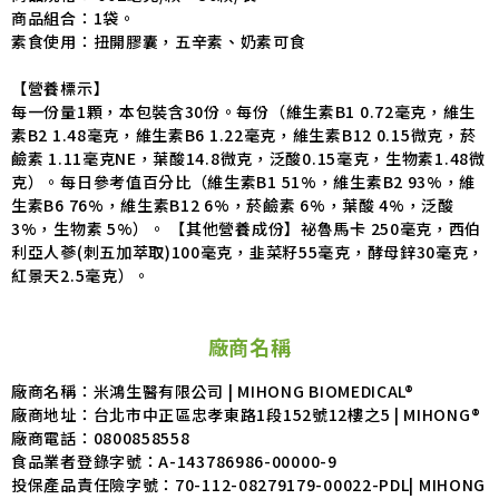
商品組合：
1
袋。
素食使用：
扭開膠囊，五辛素、奶素可食
【營養標示】
每一份量1顆，本包裝含30份。每份（維生素B1 0.72毫克，維生
素B2 1.48毫克，維生素B6 1.22毫克，維生素B12 0.15微克，菸
鹼素 1.11毫克NE，葉酸14.8微克，泛酸0.15毫克，生物素1.48微
克）。每日參考值百分比（維生素B1 51%，維生素B2 93%，維
生素B6 76%，維生素B12 6%，菸鹼素 6%，葉酸 4%，泛酸
3%，生物素 5%）。 【其他營養成份】祕魯馬卡 250毫克，西伯
利亞人蔘(刺五加萃取)100毫克，韭菜籽55毫克，酵母鋅30毫克，
紅景天2.5毫克）。
廠商名稱
廠商名稱：米鴻生醫有限公司 | MIHONG BIOMEDICAL®
廠商地址：台北市中正區忠孝東路1段152號12樓之5 | MIHONG®
廠商電話：
0800858558
食品業者登錄字號：
A-143786986-00000-9
投保產品責任險字號：
70-112-08279179-00022-PDL| MIHONG