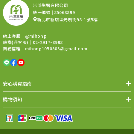
米鴻生醫有限公司
統一編號 | 85063899
新北市新店區光明街98-1號5樓
線上客服｜
@mihong
總機(非客服)｜02-2917-8998
商務信箱｜
mihong1050503@gmail.com
安心購買指南
媒體報導
品牌價值
會員權益
聯絡我們
購物須知
購物QA
退換貨須知
售後服務
條款與細則