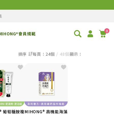
果
0
MIHONG®會員規範
排序
每頁：
24個
48個
顯示：
熱門程度優先
最新上架優先
價格由高到低
價格由低到高
G® 葡萄糖胺複
MIHONG® 高機能海藻