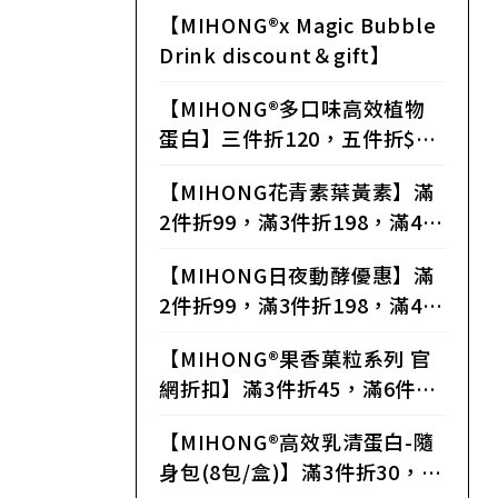
【MIHONG®x Magic Bubble
Drink discount＆gift】
【MIHONG®多口味高效植物
蛋白】三件折120，五件折$35
0，八件折$640，十二件折$13
【MIHONG花青素葉黃素】滿
20，二十四件折$2880
2件折99，滿3件折198，滿4件
折297，滿6件折595，滿8件折
【MIHONG日夜動酵優惠】滿
800，滿15件折1800，滿25件
2件折99，滿3件折198，滿4件
折3250
折297，滿6件折595，滿8件折
【MIHONG®果香菓粒系列 官
800，滿25件折3250
網折扣】滿3件折45，滿6件折
180，滿12件540，滿24件折1
【MIHONG®高效乳清蛋白-隨
200
身包(8包/盒)】滿3件折30，滿