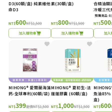
D3(60顆/盒) 純素維他
素(30顆/盒)
合精油關
命D3
冷暖三代
預購商品-8
600
800
500
NT$
NT$1,500
NT$
NT$1,500
NT$
加入購物車
加入購物車
加入
MIHONG® 愛爾蘭海藻
MIHONG® 夏初生-法
MIHON
鈣-全球專利(60顆/袋)
蓬蓬膠囊 (60顆/盒)
魚油85％ 
盒)
399
1,000
600
NT$
定價
NT$1,500
NT$
NT$1,500
NT$