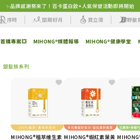
✨品牌感謝祭來了！百卡蛋白飲+人氣保健活動即將開始
序時
閨期好月
買立清
野獸
客首購專案💥
MIHONG®媒體報導
MIHONG®健康學堂
銀髮族系列
MIHONG®植萃維生素
MIHONG®蝦紅素葉黃
MIHON