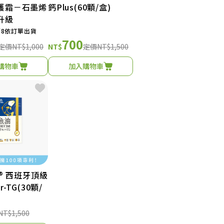
護霜－石墨烯
鈣Plus(60顆/盒)
升級
/8依訂單出貨
700
定價
NT$1,000
NT$
定價
NT$1,500
購物車
加入購物車
G® 西班牙頂級
r-TG(30顆/
NT$1,500