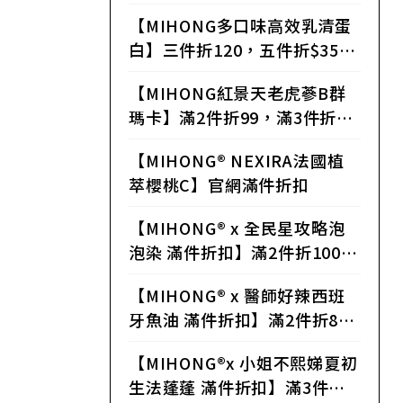
折，滿6件75折，滿15件7折，
【MIHONG多口味高效乳清蛋
滿25件68折
白】三件折120，五件折$35
0，八件折$640，十二件折$13
【MIHONG紅景天老虎蔘B群
20，二十四件折$2880
瑪卡】滿2件折99，滿3件折19
8，滿4件折297，滿6件折59
【MIHONG® NEXIRA法國植
5，滿8件折800，滿15件折18
萃櫻桃C】官網滿件折扣
00，滿25件折3250
【MIHONG® x 全民星攻略泡
泡染 滿件折扣】滿2件折100，
滿3件折210，滿4件折360，滿
【MIHONG® x 醫師好辣西班
8件折800，滿12件折1320
牙魚油 滿件折扣】滿2件折8
0，滿4件折280，滿6件折54
【MIHONG®x 小姐不熙娣夏初
0，滿12件折1200
生法蓬蓬 滿件折扣】滿3件折4