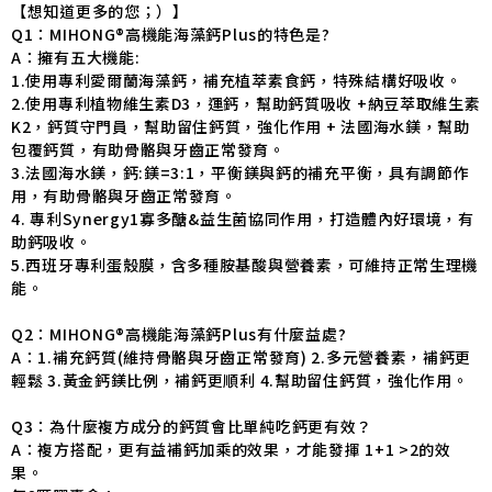
【想知道更多的您；）】
Q1：MIHONG®高機能海藻鈣Plus的特色是?
A：擁有五大機能:
1.使用專利愛爾蘭海藻鈣，補充植萃素食鈣，特殊結構好吸收。
2.使用專利植物維生素D3，運鈣，幫助鈣質吸收 +納豆萃取維生素
K2，鈣質守門員，幫助留住鈣質，強化作用 + 法國海水鎂，幫助
包覆鈣質，有助骨骼與牙齒正常發育。
3.法國海水鎂，鈣:鎂=3:1，平衡鎂與鈣的補充平衡，具有調節作
用，有助骨骼與牙齒正常發育。
4. 專利Synergy1寡多醣&益生菌協同作用，打造體內好環境，有
助鈣吸收。
5.西班牙專利蛋殼膜，含多種胺基酸與營養素，可維持正常生理機
能。
Q2：MIHONG®高機能海藻鈣Plus有什麼益處?
A：1.補充鈣質(維持骨骼與牙齒正常發育) 2.多元營養素，補鈣更
輕鬆 3.黃金鈣鎂比例，補鈣更順利 4.幫助留住鈣質，強化作用。
Q3：為什麼複方成分的鈣質會比單純吃鈣更有效？
A：複方搭配，更有益補鈣加乘的效果，才能發揮 1+1 >2的效
果。