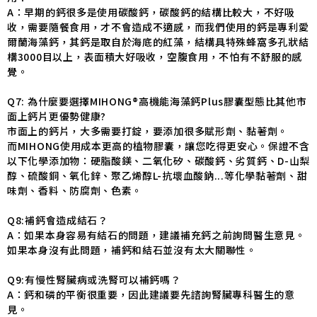
A：早期的鈣很多是使用碳酸鈣，碳酸鈣的結構比較大，不好吸
收，需要隨餐食用，才不會造成不適感，而我們使用的鈣是專利愛
爾蘭海藻鈣，其鈣是取自於海底的紅藻，結構具特殊蜂窩多孔狀結
構3000目以上，表面積大好吸收，空腹食用，不怕有不舒服的感
覺。
Q7: 為什麼要選擇MIHONG®高機能海藻鈣Plus膠囊型態比其他市
面上鈣片更優勢健康?
市面上的鈣片，大多需要打錠，要添加很多賦形劑、黏著劑。
而MIHONG使用成本更高的植物膠囊，讓您吃得更安心。保證不含
以下化學添加物：硬脂酸鎂、二氧化矽、碳酸鈣、劣質鈣、D-山梨
醇、硫酸銅、氧化鋅、聚乙烯醇L-抗壞血酸鈉...等化學黏著劑、甜
味劑、香料、防腐劑、色素。
Q8:補鈣會造成結石？
A：如果本身容易有結石的問題，建議補充鈣之前詢問醫生意見。
如果本身沒有此問題，補鈣和結石並沒有太大關聯性。
Q9:有慢性腎臟病或洗腎可以補鈣嗎？
A：鈣和磷的平衡很重要，因此建議要先諮詢腎臟專科醫生的意
見。