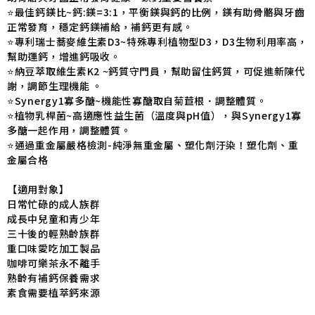
⭐️最佳鈣鎂比~鈣:鎂=3:1，平衡鎂與鈣的比例，鎂有助骨骼與牙齒
正常發育，穩定鈣鎂補給，補鈣更有感。
⭐️專利瑞士蕎麥維生素D3~特殊專利植物型D3，D3生物利用率高，
幫助運鈣，增進鈣吸收。
⭐️納豆萃取維生素K2 ~鈣質守門員，幫助留住鈣質，可促進新陳代
謝，調節生理機能 。
⭐️Synergy1寡多醣~機能性寡醣取自菊苣根．調整體質。
⭐️植物乳桿菌~高適應性益生菌（溫度與pH值），與Synergy1寡
多醣一起作用，調整體質。
⭐️通過重金屬嚴格檢測-純淨無重金屬、塑化劑汙染！塑化劑、重
金屬合格
【適用對象】
日常忙碌的成人族群
成長中兒童和青少年
三十後的輕熟齡族群
重口味愛吃加工製品
咖啡可樂茶永不離手
熟齡有補鈣保養需求
素食需要植萃鈣來源