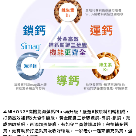
🌊MIHONG®高機能海藻鈣Plus再升級！嚴選6款原料相輔相成，
打造高效補鈣5大協作機能，黃金關鍵三步驟運鈣-導鈣-鎖鈣，完
成閉環補鈣，再添加蛋殼膜，有如守門員維護環境！完整補充鈣
質，更有助於打造鈣質吸收好環境，一家老小一起來補充鈣質，蛋