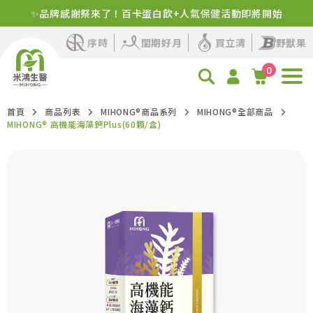
✨品牌感謝祭來了！百卡蛋白飲+人氣保健活動即將開始
新客首購！明星商品+1元多1件
序時
閨期好月
買立清
野獸果
0
首頁
商品列表
MIHONG®商品系列
MIHONG®全部商品
MIHONG® 高機能海藻鈣Plus(60顆/盒)