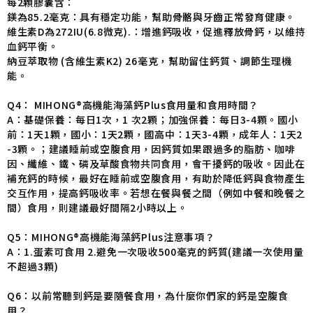
每2顆膠囊含：
鎂為85.2毫克：具有穩定功能，幫助骨骼與牙齒正常發育健康。
維生素D為272IU(6.8微克).：增進鈣吸收，促進釋放骨鈣，以維持
血鈣平衡。
納豆萃取物 (含維生素K2) 26毫克，幫助留住鈣質、調節生理機
能。
Q4： MIHONG®高機能海藻鈣Plus食用量和食用時間？
A：基礎保養：每日1次，1 次2顆；加強保養：每日3-4顆。國小
前：1天1顆，國小：1天2顆，國高中：1天3-4顆，成年人：1天2
-3顆。；建議睡前或空腹食用，因鈣質如果跟過多的脂肪、咖啡
因、纖維、鐵、磷及草酸食物共同食用，會干擾鈣的吸收。因此在
補充鈣的時候，最好在睡前或空腹食用，有助於降低鈣與食物產生
交互作用，提高鈣吸收率。若想在餐與餐之間（例如中餐和晚餐之
間）食用，則建議最好間隔2小時以上。
Q5：MIHONG®高機能海藻鈣Plus注意事項？
A：1.蛋素可食用 2.避免一次吸收500毫克的鈣質(建議一次使用量
不超過3顆)
Q6：以前常聽到鈣是要隨餐食用，為什麼你們家的鈣是空腹食
用？