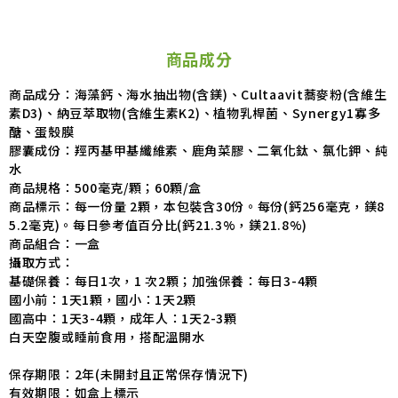
商品成分
商品成分：海藻鈣、海水抽出物(含鎂)、Cultaavit蕎麥粉(含維生
素D3)、納豆萃取物(含維生素K2)、植物乳桿菌、Synergy1寡多
醣、蛋殼膜
膠囊成份：羥丙基甲基纖維素、鹿角菜膠、二氧化鈦、氯化鉀、純
水
商品規格：500毫克/顆；60顆/盒
商品標示：每一份量 2顆，本包裝含30份。每份(鈣256毫克，鎂8
5.2毫克)。每日參考值百分比(鈣21.3%，鎂21.8%)
商品組合：一盒
攝取方式：
基礎保養：每日1次，1 次2顆；加強保養：每日3-4顆
國小前：1天1顆，國小：1天2顆
國高中：1天3-4顆，成年人：1天2-3顆
白天空腹或睡前食用，搭配溫開水
保存期限：2年(未開封且正常保存情況下)
有效期限：如盒上標示