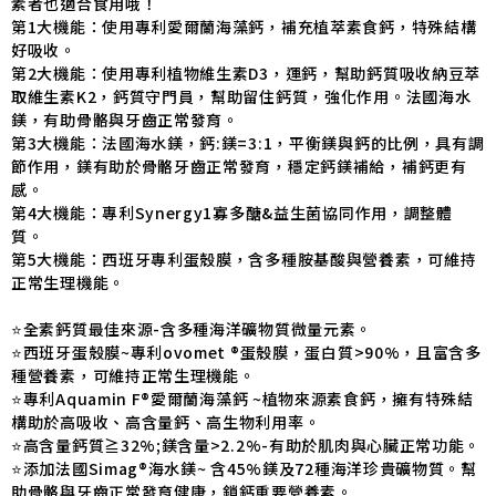
素者也適合食用哦！
第1大機能：使用專利愛爾蘭海藻鈣，補充植萃素食鈣，特殊結構
好吸收。
第2大機能：使用專利植物維生素D3，運鈣，幫助鈣質吸收納豆萃
取維生素K2，鈣質守門員，幫助留住鈣質，強化作用。法國海水
鎂，有助骨骼與牙齒正常發育。
第3大機能：法國海水鎂，鈣:鎂=3:1，平衡鎂與鈣的比例，具有調
節作用，鎂有助於骨骼牙齒正常發育，穩定鈣鎂補給，補鈣更有
感。
第4大機能：專利Synergy1寡多醣&益生菌協同作用，調整體
質。
第5大機能：西班牙專利蛋殼膜，含多種胺基酸與營養素，可維持
正常生理機能。
⭐️全素鈣質最佳來源-含多種海洋礦物質微量元素。
⭐️西班牙蛋殼膜~專利ovomet ®蛋殼膜，蛋白質>90%，且富含多
種營養素，可維持正常生理機能。
⭐️專利Aquamin F®愛爾蘭海藻鈣 ~植物來源素食鈣，擁有特殊結
構助於高吸收、高含量鈣、高生物利用率。
⭐️高含量鈣質≧32%;鎂含量>2.2%-有助於肌肉與心臟正常功能。
⭐️添加法國Simag®海水鎂~ 含45%鎂及72種海洋珍貴礦物質。幫
助骨骼與牙齒正常發育健康，鎖鈣重要營養素。