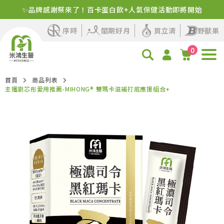
✨品牌感謝祭來了！百卡蛋白飲+人氣保健活動即將開始
新客首購！明星商品+1元多1件
序時
閨期好月
買立清
野獸果
0
首頁
商品列表
主播劉芯彤愛用推薦-MIHONG® 雙瑪卡滋補打底應援組合+