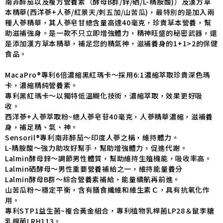
南非醉茄以及複方營養素（酵母B群/鋅/硒/L-精胺酸)）及漢方草
本精華(西洋蔘+人蔘/紅景天/刺五加
/山苦瓜
)，最特別的是加入兩
種人蔘精華，其人蔘皂甘總含量高達40毫克，珍貴草本營養，幫
助滋補強身。是一款不只立即增強體力，精神旺盛的秘密武器，還
是添加漢方草本精華，補足您的精氣神，滋補養身的1+1>2的保健
食品。
MacaPro®專利6倍濃縮黑紅瑪卡～採用6:1濃縮萃取珍貴深色瑪
卡，濃縮精純營養素。
專利黑紅瑪卡～以獨特低溫糊化技術，濃縮萃取，效果更好吸
收。
西洋蔘+人蔘萃取粉~總人蔘皂苷40毫克，人蔘精華濃縮，滋補養
身，補足精、氣、神。
Sensoril®專利南非醉茄～印度人蔘之稱，維持體力。
L-精胺酸～強力助攻好幫手，幫助增強體力，促進代謝。
Lalmin酵母鋅～調節男性體質，幫助維持生殖機能，吸收率高。
Lalmin硒酵母～男性重要營養補給之一，維持能量養分
Lalmin酵母B群～綜合營養素補給，能量續航再前進。
山苦瓜粉～穩定平衡，含有膳食纖維和維生素Ｃ，具有抗氧化作
用。
專利STP1益生菌~複合黃金組合，專利植物乳桿菌LP28＆鼠李糖
乳桿菌LRH113。