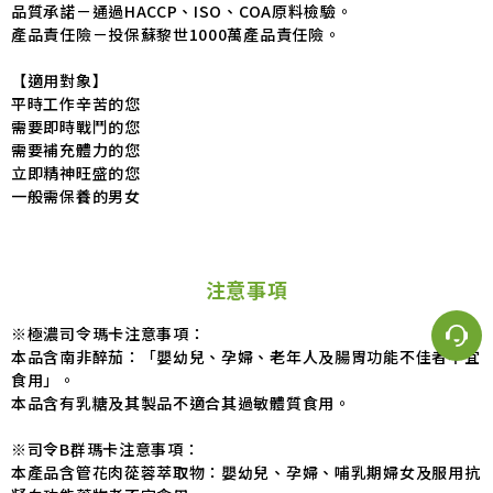
品質承諾－通過HACCP、ISO、COA原料檢驗。
產品責任險－投保蘇黎世1000萬產品責任險。
【適用對象】
平時工作辛苦的您
需要即時戰鬥的您
需要補充體力的您
立即精神旺盛的您
一般需保養的男女
注意事項
※極濃司令瑪卡注意事項：
本品含南非醉茄：「嬰幼兒、孕婦、老年人及腸胃功能不佳者不宜
食用」。
本品含有乳糖及其製品不適合其過敏體質食用。
※司令B群瑪卡注意事項：
本產品含管花肉蓯蓉萃取物：嬰幼兒、孕婦、哺乳期婦女及服用抗