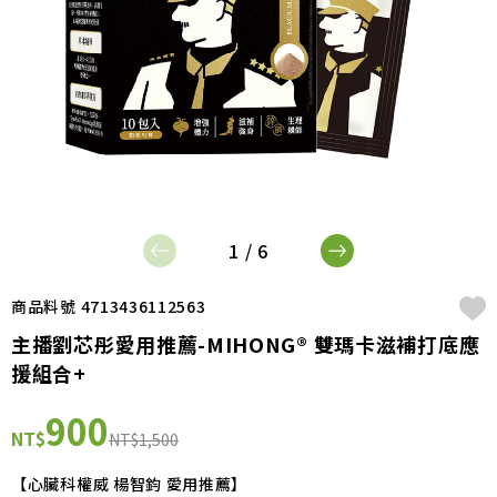
1 / 6
商品料號 4713436112563
主播劉芯彤愛用推薦-MIHONG® 雙瑪卡滋補打底應
援組合+
900
NT$
NT$1,500
【心臟科權威 楊智鈞 愛用推薦】