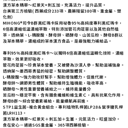
漢方草本精華～紅景天+刺五加，充滿活力，提升品質。
台美第三方檢驗( 西藥成分233項、農藥殘留380項、重金屬、塑
化劑）
MIHONG®司令B群黑紅瑪卡採用祕魯95%高純度專利黑紅瑪卡，
6倍高濃縮低溫濃縮萃取，特別添加管花肉蓯蓉以及其他自然植
萃，透納葉、L-精胺酸、酵母鋅、硒酵母、山苦瓜粉、酵母B群以
及草本精華，濃縮成的草本漢方食品，是最強戰力補給品。
專利95%高純度黑紅瑪卡～以獨特6倍高濃縮低溫糊化技術，濃縮
萃取，效果更好吸收。
管花肉蓯蓉～珍貴草本營養，又被譽為沙漠人參，幫助滋補強身。
透納葉～墨西哥勇猛的秘密，幫助調整體質。
L-精胺酸～強力助攻好幫手，幫助增強體力，促進代謝。
酵母鋅～調節男性體質，幫助維持生殖機能，吸收率高。
硒酵母～男性重要營養補給之一，維持能量養分
苦瓜粉～穩定平衡，含有膳食纖維和維生素Ｃ，具有抗氧化作用。
酵母B群～綜合營養素補給，能量續航再前進。
STP1益生菌~複合黃金組合，專利植物乳桿菌LP28＆鼠李糖乳桿
菌LRH113。
漢方草本精華～紅景天＋刺五加＋生薑，元氣活力，旺盛加分。
食在安心－通過SGS重金屬、365項西藥檢驗。