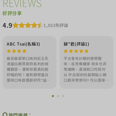
REVIEWS
好評分享
4.9
1,023則評論
ABC Tsai(名稱3)
薛*君(評論1)
最近最愛新口味的紅玉乳
不太會有討厭的膠原腥
清蛋白跟燕麥奶系列的焙
味，反而像糖果 粉末也非
鐵觀音，濃郁茶香真的超
常細緻，直接就口吃就可
好喝的啦！還有膠原蛋白
以 外出型的包裝與貼心開
蜜桃口味超香超好吃?益生
口都非常便利!! 可以直接放
菌也好好吃?～ 這些都是我
入小廢包，隨身帶走！
的定期回購好物❤️
熱門搜尋：