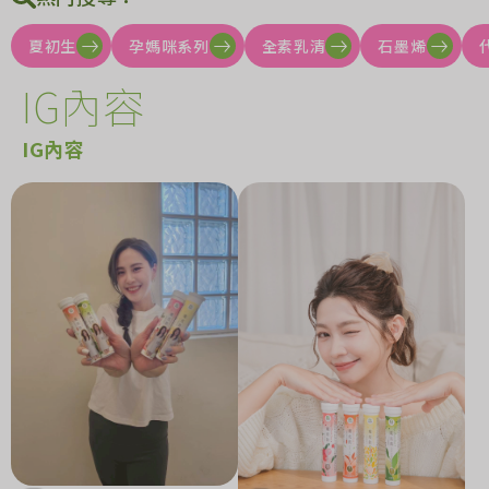
夏初生
孕媽咪系列
全素乳清
石墨烯
IG內容
IG內容