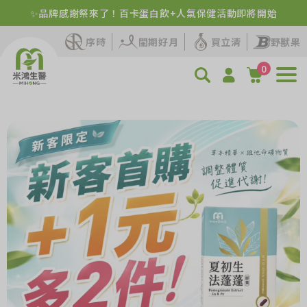
✨品牌感謝祭來了！百卡蛋白飲+人氣保健活動即將開始
序時
閨期好月
買立清
野獸果
0