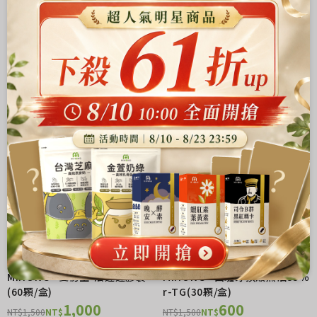
FOCUS
主題商品
More
推薦主題商品分類
MIHONG® 夏初生-法蓬蓬膠囊
MIHONG® 西班牙頂級魚油85％
(60顆/盒)
r-TG(30顆/盒)
1,000
600
NT$1,500
NT$
NT$1,500
NT$