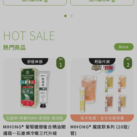
HOT SALE
熱門商品
More
NO
NO
舒緩神器
輕盈代謝
1
2
MIHONG® 葡萄糖胺複合精油關
MIHONG® 魔度飲系列 (20錠/
護霜－石墨烯冷暖三代升級
管)