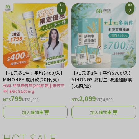
NO
NO
1
2
【+1元多1件！平均$400/入】
【+1元多2件！平均$700/入】
MIHONG® 魔度飲(20杯/支)
MIHONG® 夏初生-法蓬蓬膠囊
代謝-兒茶康普茶(20錠/管)| 康普茶
(60顆/盒)
香| EGCG100mg
799
2,099
NT$
NT$1,000
NT$
NT$4,500
加入購物車
加入購物車
HOT SALE