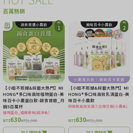
百萬熱銷
NO
NO
蔬食首選小農飲
美味百卡小農飲
1
2
【小姐不熙娣&綜藝大熱門】MI
【小姐不熙娣&綜藝大熱門】MI
HONG®多口味高效植物蛋白-美
HONG®多口味高效乳清蛋白-美
味百卡小農蛋白飲-蔬食首選_月
味百卡小農飲
銷5百萬杯
🆕新款高效乳清①台灣芝麻(小農系)
植物蛋白_經典原味(純淨系）
630
630
NT$
NT$1,500
NT$
NT$1,500
加入購物車
加入購物車