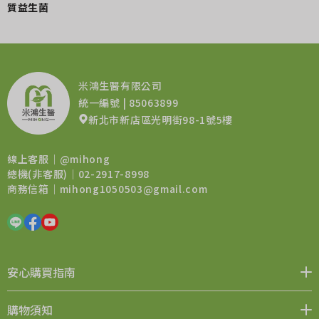
質益生菌
米鴻生醫有限公司
統一編號 | 85063899
新北市新店區光明街98-1號5樓
線上客服｜
@mihong
總機(非客服)｜02-2917-8998
商務信箱｜
mihong1050503@gmail.com
安心購買指南
媒體報導
品牌價值
會員權益
聯絡我們
購物須知