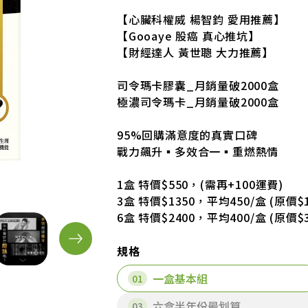
【心臟科權威 楊智鈞 愛用推薦】
【Gooaye 股癌 真心推坑】
【財經達人 黃世聰 大力推薦】
司令瑪卡膠囊_月銷量破2000盒
極濃司令瑪卡_月銷量破2000盒
95%回購滿意度的真實口碑
戰力飆升▪多效合一▪重燃熱情
1盒 特價$550，(需再+100運費)
3盒 特價$1350，平均450/盒 (原價$1
6盒 特價$2400，平均400/盒 (原價$3
規格
一盒基本組
六盒半年份最划算