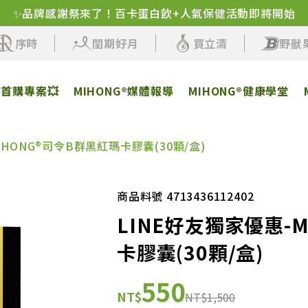
✨品牌感謝祭來了！百卡蛋白飲+人氣保健活動即將開始
序時
閨期好月
買立清
野獸
客首購專案💥
MIHONG®媒體報導
MIHONG®健康學堂
IHONG®司令B群黑紅瑪卡膠囊(30顆/盒)
商品料號 4713436112402
LINE好友獨家優惠-
卡膠囊(30顆/盒)
550
NT$
NT$1,500