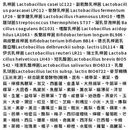
乳桿菌 Lactobacillus casei LC122、副乾酪乳桿菌 Lactobacill
us paracasei LPC12、發酵乳桿菌 Lactobacillus fermentum
LF26、鼠李糖乳桿菌 Lactobacillus rhamnosus LRH10、嗜熱
鏈球菌Streptococcus thermophiles ST37、凝乳芽孢桿菌 Ba
cillus coagulans BC1031、嗜酸乳桿菌 Lactobacillus acidop
hilus LA1063、長雙歧桿菌 Bifidobacterium longum BL986、
兩歧雙歧桿菌 Bifidobacterium bifidum BB14、德氏乳桿菌乳
酸亞種Lactobacillus delbrueckii subsp. lactis LDL114、羅
伊氏乳桿菌 Lactobacillus reuteri LR21、瑞士乳桿菌 Lactoba
cillus helveticus LH43、短乳酸菌Lactobacillus brevis BIO5
542、唾液乳酸桿菌Lactobacillus salivarius BIO6313、乳酸
乳球菌Lactobacillus lactis subsp. lactis BIO6722、麥芽糊精
(玉米來源)、綜合蔬果發酵物(糊精、昆布、裙帶菜、紫菜、香
菇、檸檬馬鞭草、苦艾、西番蓮、金盞草、大飛揚草、牛筋草、檸
檬草、大茴香、馬黛茶、魚腥草、紫蘇、薰衣草、貓薄荷、洋甘
菊、生薑、益母草、芭樂葉、丁香、咸豐草、迷迭香、燕麥片、玉
米、大麥、豌豆、紅豆、薏仁、芝麻、刺槐豆、小米、大豆、爆裂
玉米、黑麥、黑豆、鷹嘴豆、扁豆、糙米、鳳梨、香蕉、蘋果、木
瓜、芭樂、哈密瓜、酪梨、梅子、西印度櫻桃、檸檬、葡萄乾、芒
果、楊桃、西瓜、腰果、核桃、奇異果、西洋梨、巴西莓、卡姆
果、萊姆、玫瑰果、橘子、樹莓、柳橙、水蜜桃、蘿蔔、高麗菜、