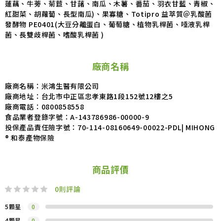
蓮藕、牛蒡、菊苣、甘藷、南瓜、木薯、番茄、羽衣甘藍、青椒、
紅甜菜、胡蘿蔔、長型南瓜)、果寡糖、Totipro 益萃質＠乳酸菌
發酵物 PE0401(大豆分離蛋白、葡萄糖、植物乳桿菌、唾液乳桿
菌、長雙歧桿菌、嗜酸乳桿菌 )
廠商名稱
廠商名稱：米鴻生醫有限公司
廠商地址：台北市中正區忠孝東路1段152號12樓之5
廠商電話：0800858558
食品業者登錄字號：A-143786986-00000-9
投保產品責任險字號：70-114-08160649-00022-PDL| MIHONG
® 和泰產物保險
商品評價
0
則評論
5顆星
0
4顆星
0