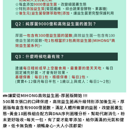
👪讓愛從MIHONG高效益生菌-厚菌版開
始 !!!
500萬次張口的口碑保證，高效益生菌再升級特別添加後生元，厚
菌版每盒含有9000億菌數，滿足人體所需要的益菌，改變菌叢生
態~黃金18菌株組合配方與DNA序列菌種分析，幫助代謝消化，粉
末更好吸收~每天一包，有了愛才能零添加，給你滿滿的元氣和健
康，低卡無負擔，順暢身心~大人小孩都愛!