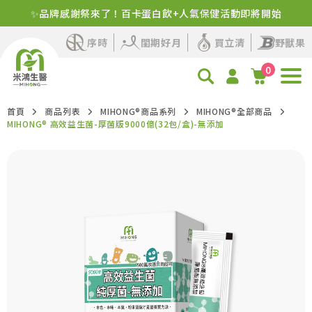
✨品牌感謝祭來了！百卡蛋白飲+人氣保健活動即將開始
新客首購！明星商品+1元多1件
序時
閨期好月
買立清
野獸果
0
首頁
商品列表
MIHONG®商品系列
MIHONG®全部商品
MIHONG® 高效益生菌-厚菌版9000億(32包/盒)-無添加