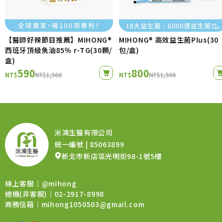
【醫師好辣節目推薦】MIHONG®
MIHONG® 高效益生菌Plus(30
西班牙頂級魚油85％ r-TG(30顆/
包/盒)
盒)
590
800
NT$
NT$1,500
NT$
NT$1,500
米鴻生醫有限公司
統一編號 | 85063899
新北市新店區光明街98-1號5樓
線上客服｜
@mihong
總機(非客服)｜02-2917-8998
商務信箱｜
mihong1050503@gmail.com