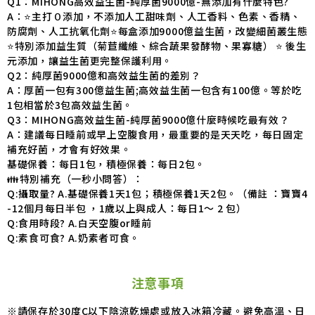
Q1：MIHONG高效益生菌-純厚菌9000億-無添加有什麼特色?
A：⭐️主打０添加，不添加人工甜味劑、人工香料、色素、香精、
防腐劑、人工抗氧化劑⭐️每盒添加9000億益生菌，改變細菌叢生態
⭐️特別添加益生質（菊苣纖維、綜合蔬果發酵物、果寡糖） ⭐️ 後生
元添加，讓益生菌更完整保護利用。
Q2：純厚菌9000億和高效益生菌的差別？
A：厚菌一包有300億益生菌;高效益生菌一包含有100億。等於吃
1包相當於3包高效益生菌。
Q3：MIHONG高效益生菌-純厚菌9000億什麼時候吃最有效？
A：建議每日睡前或早上空腹食用，最重要的是天天吃，每日固定
補充好菌，才會有好效果。
基礎保養：每日1包，積極保養：每日2包。
👪特別補充（一秒小問答）：
Q:攝取量? A.基礎保養1天1包；積極保養1天2包。（備註 ：寶寶4
-12個月每日半包 ，1歲以上與成人：每日1～ 2 包）
Q:食用時段? A.白天空腹or睡前
Q:素食可食? A.奶素者可食。
注意事項
※請保存於30度C以下陰涼乾燥處或放入冰箱冷藏。避免高溫、日