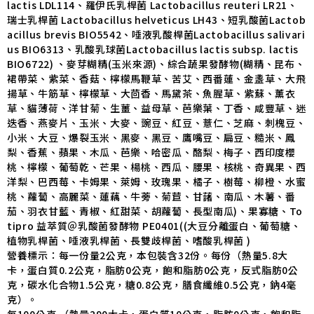
lactis LDL114、羅伊氏乳桿菌 Lactobacillus reuteri LR21、
瑞士乳桿菌 Lactobacillus helveticus LH43、短乳酸菌Lactob
acillus brevis BIO5542、唾液乳酸桿菌Lactobacillus salivari
us BIO6313、乳酸乳球菌Lactobacillus lactis subsp. lactis
BIO6722) 、麥芽糊精(玉米來源)、綜合蔬果發酵物(糊精、昆布、
裙帶菜、紫菜、香菇、檸檬馬鞭草、苦艾、西番蓮、金盞草、大飛
揚草、牛筋草、檸檬草、大茴香、馬黛茶、魚腥草、紫蘇、薰衣
草、貓薄荷、洋甘菊、生薑、益母草、芭樂葉、丁香、咸豐草、迷
迭香、燕麥片、玉米、大麥、豌豆、紅豆、薏仁、芝麻、刺槐豆、
小米、大豆、爆裂玉米、黑麥、黑豆、鷹嘴豆、扁豆、糙米、鳳
梨、香蕉、蘋果、木瓜、芭樂、哈密瓜、酪梨、梅子、西印度櫻
桃、檸檬、葡萄乾、芒果、楊桃、西瓜、腰果、核桃、奇異果、西
洋梨、巴西莓、卡姆果、萊姆、玫瑰果、橘子、樹莓、柳橙、水蜜
桃、蘿蔔、高麗菜、蓮藕、牛蒡、菊苣、甘藷、南瓜、木薯、番
茄、羽衣甘藍、青椒、紅甜菜、胡蘿蔔、長型南瓜)、果寡糖、To
tipro 益萃質＠乳酸菌發酵物 PE0401((大豆分離蛋白、葡萄糖、
植物乳桿菌、唾液乳桿菌、長雙歧桿菌、嗜酸乳桿菌 )
營養標示：每一份量2公克，本包裝含32份。每份（熱量5.8大
卡，蛋白質0.2公克，脂肪0公克，飽和脂肪0公克，反式脂肪0公
克，碳水化合物1.5公克，糖0.8公克，膳食纖維0.5公克，鈉4毫
克）。
每100公克 （熱量290大卡，蛋白質10公克，脂肪0公克，飽和脂