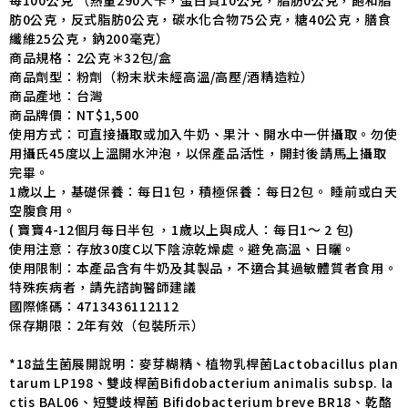
肪0公克，反式脂肪0公克，碳水化合物75公克，糖40公克，膳食
纖維25公克，鈉200毫克）
商品規格：2公克＊32包/盒
商品
劑型：粉劑（粉末狀未經高溫/高壓/酒精造粒）
商品
產地：台灣
商品
牌價：NT$1,500
使用
方式：可直接攝取或加入牛奶、果汁、開水中一併攝取。勿使
用攝氏45度以上溫開水沖泡，以保產品活性，開封後請馬上攝取
完畢。
1歲以上，基礎保養：每日1包，積極保養：每日2包。 睡前或白天
空腹食用。
( 寶寶4-12個月每日半包 ，1歲以上與成人：每日1～ 2 包)
使用注意：存放30度C以下陰涼乾燥處。避免高溫、日曬。
使用限制：本產品含有牛奶及其製品，不適合其過敏體質者食用。
特殊疾病者，請先諮詢醫師建議
國際條碼：4713436112112
保存期限：2年有效（
包裝所示）
*18益生菌展開說明：麥芽糊精、植物乳桿菌Lactobacillus plan
tarum LP198、雙歧桿菌Bifidobacterium animalis subsp. la
ctis BAL06、短雙歧桿菌 Bifidobacterium breve BR18、乾酪