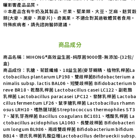
曬影響產品品質。
※本產品含有牛奶及其製品、芒果、堅果類、大豆、芝麻、麩質穀
類(大麥、黑麥、燕麥片)、奇異果，不適合對其過敏體質者食用。
特殊疾病者，請先諮詢醫師建議。
商品成分
商品名稱：MIHONG®高效益生菌-純厚菌9000億-無添加-(32包/
盒)
商品成份：乳糖、菊苣纖維、18益生菌(麥芽糊精、植物乳桿菌La
ctobacillus plantarum LP198、雙歧桿菌Bifidobacterium a
nimalis subsp. lactis BAL06、短雙歧桿菌 Bifidobacterium b
reve BR18、乾酪乳桿菌 Lactobacillus casei LC122、副乾酪
乳桿菌 Lactobacillus paracasei LPC12、發酵乳桿菌 Lactoba
cillus fermentum LF26、鼠李糖乳桿菌 Lactobacillus rhamn
osus LRH10、嗜熱鏈球菌Streptococcus thermophiles ST3
7、凝乳芽孢桿菌 Bacillus coagulans BC1031、嗜酸乳桿菌 La
ctobacillus acidophilus LA1063、長雙歧桿菌 Bifidobacteri
um longum BL986、兩歧雙歧桿菌 Bifidobacterium bifidum
BB14、德氏乳桿菌乳酸亞種Lactobacillus delbrueckii subsp.