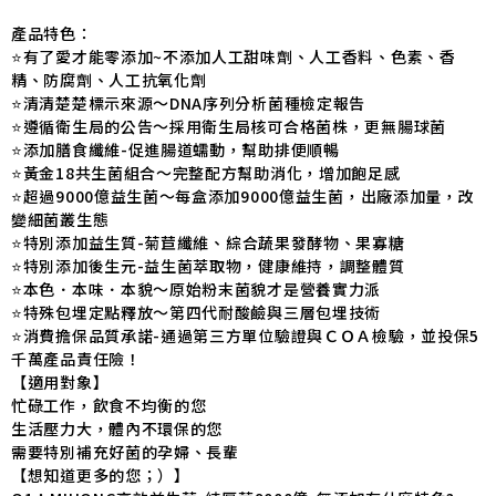
產品特色：
⭐️有了愛才能零添加~不添加人工甜味劑、人工香料、色素、香
精、防腐劑、人工抗氧化劑
⭐️清清楚楚標示來源～DNA序列分析菌種檢定報告
⭐️遵循衛生局的公告～採用衛生局核可合格菌株，更無腸球菌
⭐️添加膳食纖維-促進腸道蠕動，幫助排便順暢
⭐️黃金18共生菌組合～完整配方幫助消化，增加飽足感
⭐️超過9000億益生菌～每盒添加9000億益生菌，出廠添加量，改
變細菌叢生態
⭐️
特別添加益生質-菊苣纖維、綜合蔬果發酵物、果寡糖
⭐️特別添加後生元-益生菌萃取物，健康維持，調整體質
⭐️本色．本味．本貌～原始粉末菌貌才是營養實力派
⭐️特殊包埋定點釋放～第四代耐酸鹼與三層包埋技術
⭐️消費擔保品質承諾-通過第三方單位驗證與ＣＯＡ檢驗，並投保5
千萬產品責任險！
【適用對象】
忙碌工作，飲食不均衡的您
生活壓力大，體內不環保的您
需要特別補充好菌的孕婦、長輩
【想知道更多的您；）】