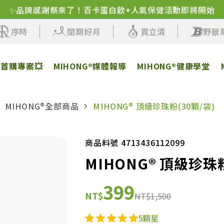
✨品牌感謝祭來了！百卡蛋白飲+人氣保健活動即將開始
序時
閨期好月
買立清
野獸
客首購專案💥
MIHONG®媒體報導
MIHONG®健康學堂
MIHONG®全部商品
MIHONG® 頂級珍珠粉(30顆/袋)
商品料號 4713436112099
MIHONG® 頂級珍珠粉
399
NT$
NT$1,500
5顆星