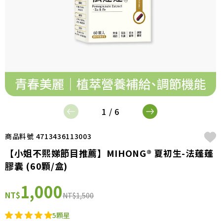
1 / 6
商品料號 4713436113003
【小姐不熙娣節目推薦】MIHONG® 夏初生-法蓬蓬
膠囊 (60顆/盒)
1,000
NT$
NT$1,500
5顆星