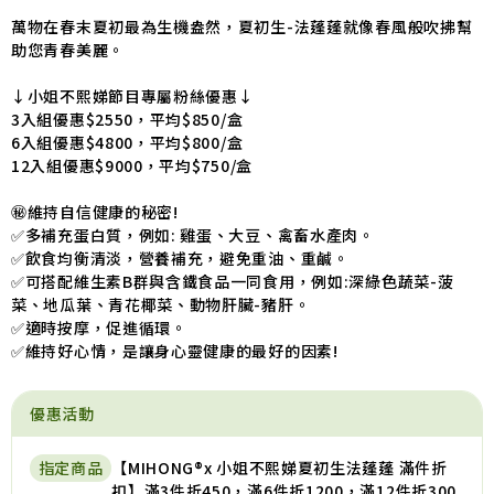
萬物在春末夏初最為生機盎然，夏初生-法蓬蓬就像春風般吹拂幫
助您青春美麗。
↓小姐不熙娣節目專屬粉絲優惠↓
3入組優惠$2550，平均$850/盒
6入組優惠$4800，平均$800/盒
12入組優惠$9000，平均$750/盒
㊙️維持自信健康的秘密!
✅多補充蛋白質，例如: 雞蛋、大豆、禽畜水產肉。
✅飲食均衡清淡，營養補充，避免重油、重鹹。
✅可搭配維生素B群與含鐵食品一同食用，例如:深綠色蔬菜-菠
菜、地瓜葉、青花椰菜、動物肝臟-豬肝。
✅適時按摩，促進循環。
✅維持好心情，是讓身心靈健康的最好的因素!
優惠活動
指定商品
【MIHONG®x 小姐不熙娣夏初生法蓬蓬 滿件折
扣】滿3件折450，滿6件折1200，滿12件折300