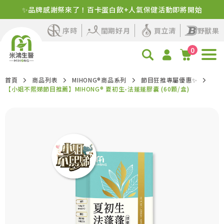
✨品牌感謝祭來了！百卡蛋白飲+人氣保健活動即將開始
新客首購！明星商品+1元多1件
序時
閨期好月
買立清
野獸果
0
首頁
商品列表
MIHONG®商品系列
節目狂推專屬優惠✨
【小姐不熙娣節目推薦】MIHONG® 夏初生-法蓬蓬膠囊 (60顆/盒)