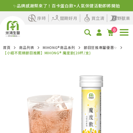
新客首購！明星商品+1元多1件
序時
閨期好月
買立清
野獸果
0
首頁
商品列表
MIHONG®商品系列
節目狂推專屬優惠✨
【小姐不熙娣節目推薦】MIHONG® 魔度飲(20杯/支)