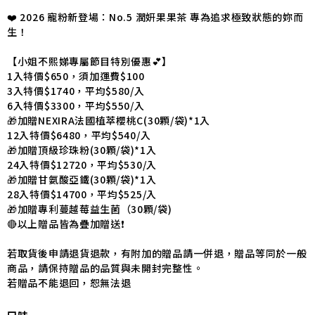
❤️ 2026 寵粉新登場：No.5 潤妍果果茶 專為追求極致狀態的妳而
生！
【小姐不熙娣專屬節目特別優惠💕】
1入特價$650，須加運費$100
3入特價$1740，平均$580/入
6入特價$3300，平均$550/入
🎁加贈NEXIRA法國植萃櫻桃C(30顆/袋)*1入
12入特價$6480，平均$540/入
🎁加贈頂級珍珠粉(30顆/袋)*1入
24入特價$12720，平均$530/入
🎁加贈甘氨酸亞鐵(30顆/袋)*1入
28入特價$14700，平均$525/入
🎁加贈專利蔓越莓益生菌（30顆/袋)
🔴以上贈品皆為疊加贈送❗
若取貨後申請退貨退款，有附加的贈品請一併退，贈品等同於一般
商品，請保持贈品的品質與未開封完整性。
若贈品不能退回，恕無法退