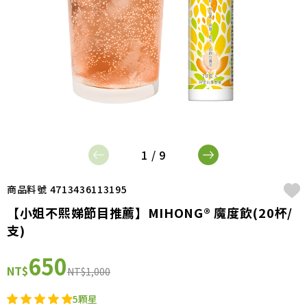
1 / 9
商品料號 4713436113195
【小姐不熙娣節目推薦】MIHONG® 魔度飲(20杯/
支)
650
NT$
NT$1,000
5顆星