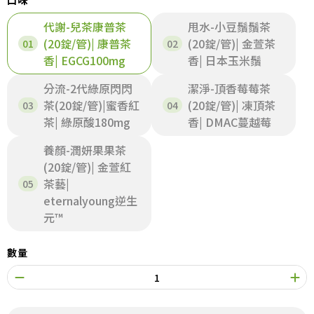
口味
代謝-兒茶康普茶
甩水-小豆鬚鬚茶
(20錠/管)| 康普茶
(20錠/管)| 金萱茶
香| EGCG100mg
香| 日本玉米鬚
分流-2代綠原閃閃
潔淨-頂香莓莓茶
茶(20錠/管)|蜜香紅
(20錠/管)| 凍頂茶
茶| 綠原酸180mg
香| DMAC蔓越莓
養顏-潤妍果果茶
(20錠/管)| 金萱紅
茶藝|
eternalyoung逆生
元™
數量