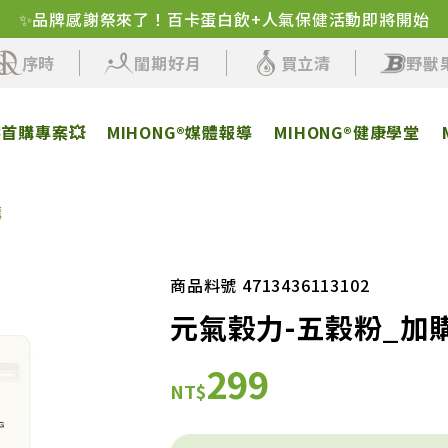
✨品牌感謝祭來了！百卡蛋白飲+人氣保健活動即將開始
序時
閨期好月
買立清
野獸
客首購專案💥
MIHONG®媒體報導
MIHONG®健康學堂
購
商品料號 4713436113102
元氣穀力-五穀粉_加
299
NT$