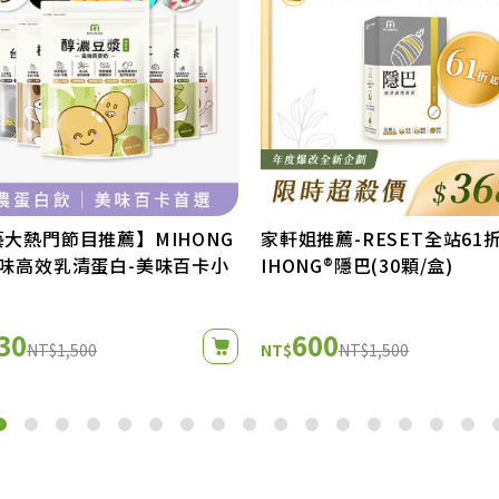
大熱門節目推薦】MIHONG
家軒姐推薦-RESET全站61折
口味高效乳清蛋白-美味百卡小
IHONG®隱巴(30顆/盒)
30
600
NT$1,500
NT$
NT$1,500