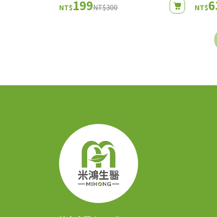
199
6
NT$
NT$300
NT$