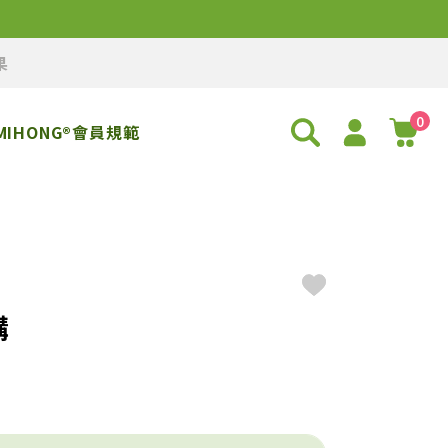
果
0
MIHONG®會員規範
購