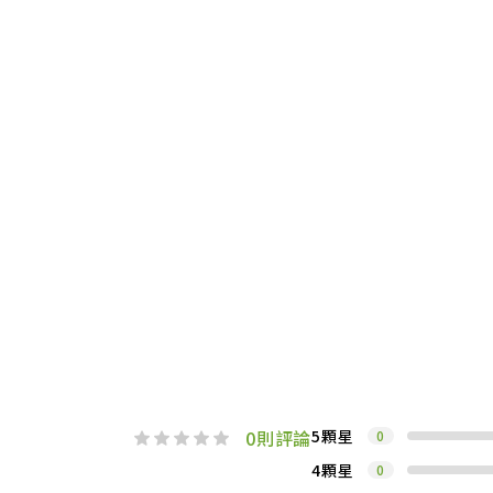
0
則評論
5顆星
0
4顆星
0