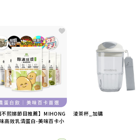
不熙娣節目推薦】MIHONG
淩茶杯_加購
口味高效乳清蛋白-美味百卡小