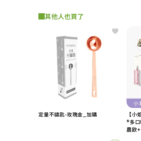
其他人也買了
定量不鏽匙-玫瑰金_加購
【小姐
®多
農飲+