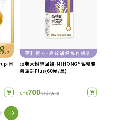
up-M
張老大粉絲回饋-MIHONG®高機能
今晚開讚吧節目
海藻鈣Plus(60顆/盒)
雙瑪卡滋補打
700
900
NT$
NT$1,500
NT$
NT$1