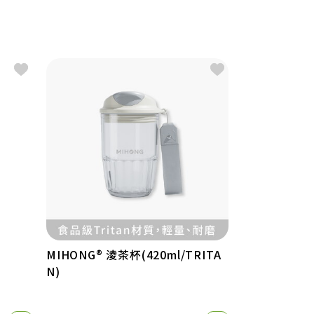
MIHONG® 淩茶杯(420ml/TRITA
MIHONG®
N)
味百卡小農蛋
5百萬杯