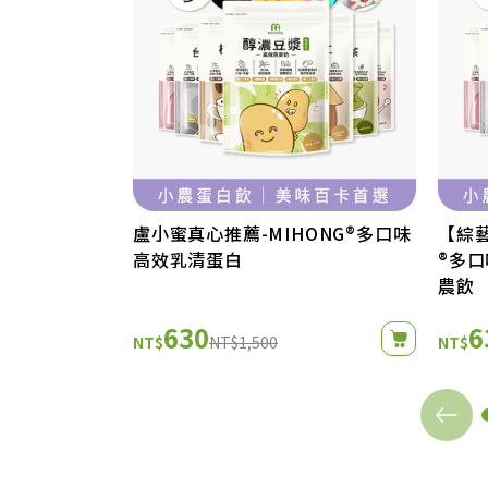
盧小蜜真心推薦-MIHONG®多口味
【綜藝
高效乳清蛋白
®多
農飲
630
6
NT$
NT$1,500
NT$