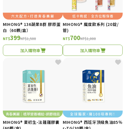
MIHONG® 136蔬果B群 膠原蛋
MIHONG® 魔度飲系列 (20錠/
白（60顆/盒）
管)
399
700
NT$
NT$1,500
NT$
NT$1,000
加入購物車
加入購物車
MIHONG® 夏初生-法蓬蓬膠囊
MIHONG® 西班牙頂級魚油85％
(60顆/盒)
r-TG(30顆/盒)