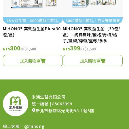
MIHONG® 高效益生菌Plus(30
MIHONG® 高效益生菌（30包/
包/盒)
盒）- 純粹無味/優格/青梅/橘
子/鳳梨/葡萄/藍莓/多多
800
399
NT$
NT$1,500
NT$
NT$1,500
加入購物車
加入購物車
米鴻生醫有限公司
統一編號 | 85063899
新北市新店區光明街98-1號5樓
線上客服｜
@mihong