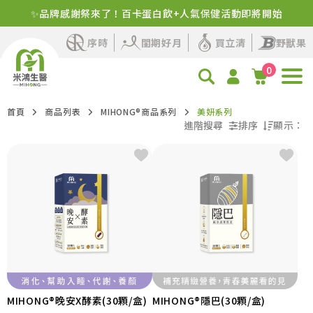
✨品牌感謝祭來了！百卡蛋白飲+人氣保健活動即將開始
全部清除
序時
閨期好月
買立清
野獸果
0
首頁
商品列表
MIHONG®商品系列
美妍系列
進階搜尋
排序
顯示：
美妍系列
熱門程度優先
最新上架優先
價格由高到低
價格由低到高
MIHONG®晚安X酵素(30顆/盒)
MIHONG®隱巴(30顆/盒)