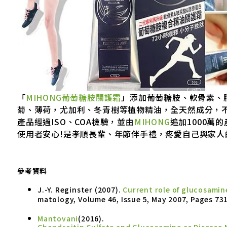
「
MIHONG葡萄糖胺關護霜
」添加葡萄糖胺、軟骨素、
菊、薄荷，尤加利、冬青樹等植物精油，全天然成分，
產品經過ISO、COA檢驗，並由
MIHONG
追加1000萬
使用者安心!是孝順長輩、年節伴手禮，疼愛自己與家人
參考資料
J.-Y. Reginster (2007).
Current role of glucosamine
matology, Volume 46, Issue 5, May 2007, Pages 73
Mantovani
(2016).
Chondroitin Sulfate and Glucosamine as Disease 