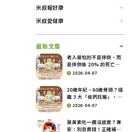
米叔報好康
米叔愛健康
最新文章
老人最怕的不是摔倒，而
是摔倒後 20% 的死亡
率！預防銀髮族意外，從
2026-04-07
營養補給開始
20歲年紀、60歲骨頭？遠
離 3 大「偷鈣狂魔」，維
持健康行動力的營養秘訣
2026-04-07
葉黃素吃一週沒感覺？專
家：別浪費錢！正確補充