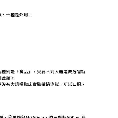
服、一種是外用。
兩種則是「食品」，只要不對人體造成危害就
屬此類。
並沒有大規模臨床實驗做過測試，所以口服、
、分早晚餐各750mg、依三餐各500mg都