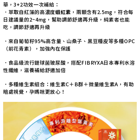
華，3+2功效一次補給：
．萃取自紅藻的高濃度
蝦紅素
，兩顆含有2.5mg，符合每
日建議量的2~4mg，幫助調節舒適再升級，純素者也能
吃，調節舒適再升級
．來自葡萄籽95%高含量、山桑子、黑豆種皮等多種OPC
（前花青素），加強內在保護
．食品級流行鏈球菌玻尿酸，搭配FIBRYXA日本專利水溶
性纖維，滋養補給舒適加倍
．多種維生素組合：維生素C＋B群＋微量維生素A，有助
暗處視覺，孕媽咪更放心！