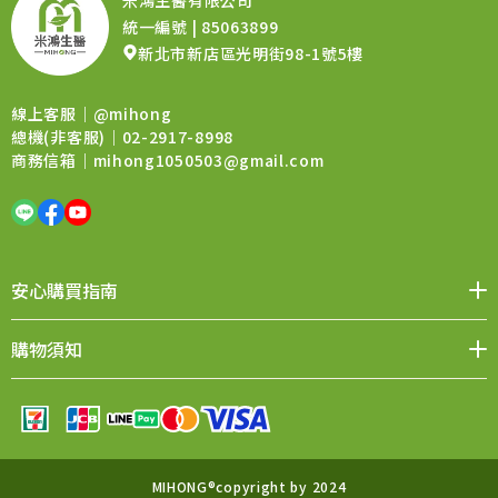
統一編號 | 85063899
新北市新店區光明街98-1號5樓
線上客服｜
@mihong
總機(非客服)｜02-2917-8998
商務信箱｜
mihong1050503@gmail.com
安心購買指南
媒體報導
品牌價值
會員權益
聯絡我們
購物須知
購物QA
退換貨須知
售後服務
條款與細則
MIHONG®copyright by 2024