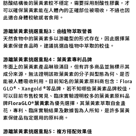
肪酸結構後的葉黃素較不穩定，需要採用耐酸性膠囊，才
可以確保葉黃素能在人體內的正確部位被吸收，不過也因
此適合身體較敏感者食用。
游離葉黃素挑選重點3：由植物萃取營養
天然食物中的葉黃素多以游離型的形式存在，因此選擇葉
黃素保健食品時，建議挑選由植物中萃取的較佳。
游離葉黃素挑選重點4：葉黃素專利品牌
市面上的葉黃素產品琳琅滿目，但有許多商品並無標示其
成分來源，無法證明該款葉黃素的分子與型態為何、是否
能被人體吸收利用。目前知名的葉黃素原料商包含：Flora
GLO®、Xangold ®等品牌，若不知哪些葉黃素品牌較佳，
可以目前市售較常見、臨床實驗證明較多的葉黃素原料品
牌
FloraGLO®葉黃素
為優先選擇，其葉黃素萃取自金盞
花，專利、臨床實驗結果及數據皆為人所知，是許多葉黃
素保健品指定選用的原料商。
游離葉黃素挑選重點5：複方搭配效果佳