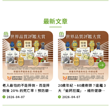
最新文章
老人最怕的不是摔倒，而是摔
20歲年紀、60歲骨頭？遠離 3
倒後 20% 的死亡率！預防銀髮
大「偷鈣狂魔」，維持健康行
族意外，從營養補給開始
動力的營養秘訣
2026-04-07
2026-04-07