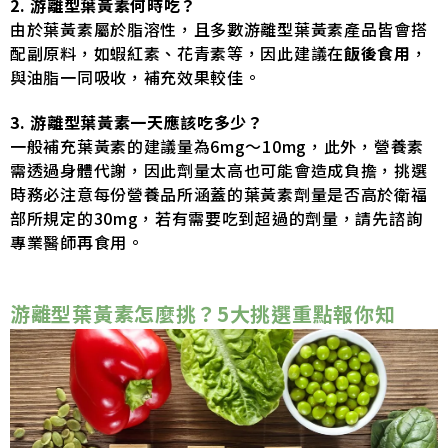
2. 游離型葉黃素何時吃？
由於葉黃素屬於脂溶性，且多數游離型葉黃素產品皆會搭
配副原料，如蝦紅素、花青素等，因此建議在
飯後食用
，
與油脂一同吸收，補充效果較佳。
3. 游離型葉黃素一天應該吃多少？
一般補充葉黃素的建議量為6mg～10mg，此外，營養素
需透過身體代謝，因此劑量太高也可能會造成負擔，挑選
時務必注意每份營養品所涵蓋的葉黃素劑量是否高於衛福
部所規定的30mg，若有需要吃到超過的劑量，請先諮詢
專業醫師再食用。
游離型葉黃素怎麼挑？5大挑選重點報你知