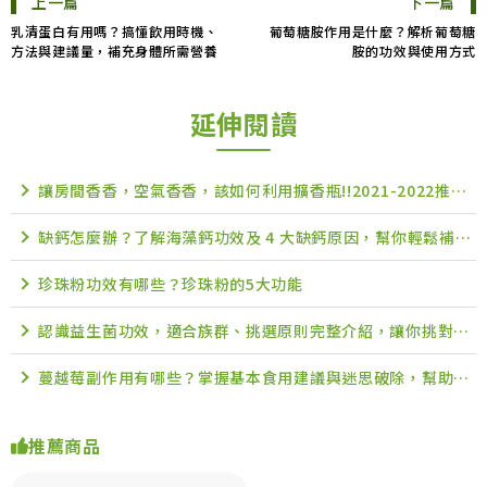
上一篇
下一篇
乳清蛋白有用嗎？搞懂飲用時機、
葡萄糖胺作用是什麼？解析葡萄糖
方法與建議量，補充身體所需營養
胺的功效與使用方式
延伸閱讀
讓房間香香，空氣香香，該如何利用擴香瓶!!2021-2022推薦品牌 精油補充 PTT Dcard
缺鈣怎麼辦？了解海藻鈣功效及 4 大缺鈣原因，幫你輕鬆補鈣！
珍珠粉功效有哪些？珍珠粉的5大功能
認識益生菌功效，適合族群、挑選原則完整介紹，讓你挑對高品質益生菌
蔓越莓副作用有哪些？掌握基本食用建議與迷思破除，幫助調整體質
推薦商品