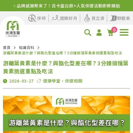
✨品牌感謝祭來了！百卡蛋白飲+人氣保健活動即將開始
序時
閨期好月
買立清
野獸果
0
首頁
知識百科
游離葉黃素是什麼？與酯化型差在哪？3分鐘搞懂葉黃素挑選重點及吃法
游離葉黃素是什麼？與酯化型差在哪？3分鐘搞懂葉
黃素挑選重點及吃法
2026-03-27
健康學堂
，
保健相關