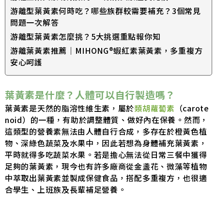
游離型葉黃素何時吃？哪些族群較需要補充？3個常見
問題一次解答
游離型葉黃素怎麼挑？5大挑選重點報你知
游離葉黃素推薦｜MIHONG®蝦紅素葉黃素，多重複方
安心呵護
葉黃素是什麼？人體可以自行製造嗎？
葉黃素是天然的脂溶性維生素，屬於
類胡蘿蔔素
（carote
noid）的一種，有助於調整體質、做好內在保養。然而，
這類型的營養素無法由人體自行合成，多存在於橙黃色植
物、深綠色蔬菜及水果中，因此若想為身體補充葉黃素，
平時就得多吃蔬菜水果。若是擔心無法從日常三餐中獲得
足夠的葉黃素，現今也有許多廠商從金盞花、微藻等植物
中萃取出葉黃素並製成保健食品，搭配多重複方，也很適
合學生、上班族及長輩補足營養。