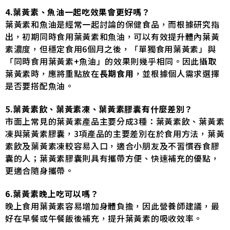
4.葉黃素、魚油一起吃效果會更好嗎？
葉黃素和魚油是經常一起討論的保健食品，而根據研究指
出，初期同時食用葉黃素和魚油，可以有效提升體內葉黃
素濃度，但穩定食用6個月之後，「單獨食用葉黃素」與
「同時食用葉黃素+魚油」的效果則幾乎相同。因此攝取
葉黃素時，應將重點放在
長期食用
，並根據個人需求選擇
是否要搭配魚油。
5.葉黃素飲、葉黃素凍、葉黃素膠囊有什麼差別？
市面上常見的葉黃素產品主要分成3種：葉黃素飲、葉黃素
凍與葉黃素膠囊，3項產品的主要差別在於食用方法，葉黃
素飲及葉黃素凍較容易入口，適合小朋友及不習慣吞食膠
囊的人；葉黃素膠囊則具有攜帶方便、快速補充的優點，
更適合隨身攜帶。
6.葉黃素晚上吃可以嗎？
晚上食用葉黃素容易增加身體負擔，因此營養師建議，最
好在早餐或午餐飯後補充，提升葉黃素的吸收效率。