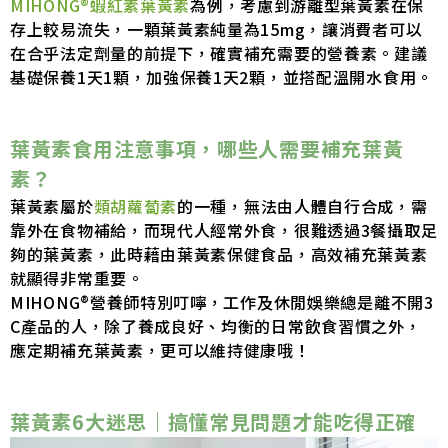
MIHONG®蝦紅素葉黃素
為例，考慮到游離型葉黃素在保
存上較易流失，一顆葉黃素純量為15mg，讓消費者可以
在合乎法定劑量的前提下，確實補充需要的營養素。建議
基礎保養1天1顆，加強保養1天2顆，並搭配溫開水食用。
葉黃素食用注意事項，哪些人需要補充葉黃
素？
葉黃素屬於
類胡蘿蔔素
的一種，無法由人體自行合成，需
靠外在食物補給，而現代人經常外食，很難透過3餐攝取足
夠的葉黃素，此時藉由葉黃素保健食品，高效補充葉黃素
就顯得非常重要。
MIHONG®營養師特別叮嚀，工作及休閒娛樂總是離不開3
C產品的人，除了養成良好、均衡的日常飲食習慣之外，
應定期補充葉黃素，更可以維持健康哦！
葉黃素6大迷思｜搞懂常見問題才能吃得正確