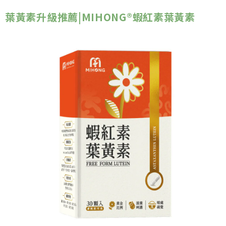
葉黃素升級推薦|
MIHONG®蝦紅素葉黃素