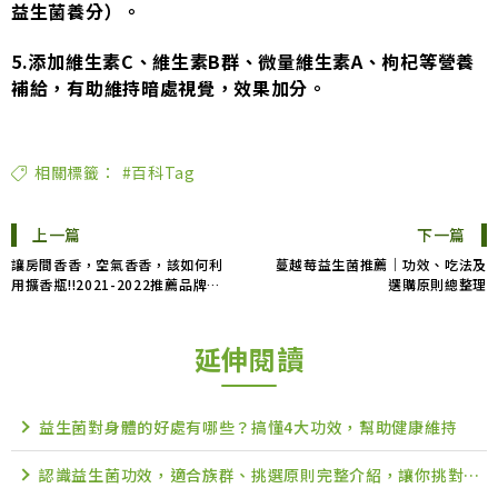
益生菌養分）。
5.添加維生素C、維生素B群、微量維生素A、枸杞等營養
補給，有助維持暗處視覺，效果加分。
相關標籤：
#百科Tag
上一篇
下一篇
讓房間香香，空氣香香，該如何利
蔓越莓益生菌推薦｜功效、吃法及
用擴香瓶!!2021-2022推薦品牌
選購原則總整理
精油補充 PTT Dcard
延伸閱讀
益生菌對身體的好處有哪些？搞懂4大功效，幫助健康維持
認識益生菌功效，適合族群、挑選原則完整介紹，讓你挑對高品質益生菌