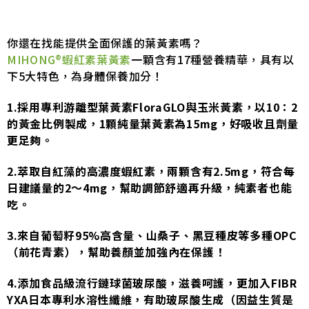
你還在找能提供全面保護的葉黃素嗎？
MIHONG®蝦紅素葉黃素
一顆含有17種營養精華，具有以
下5大特色，為身體保養加分！
1.採用專利游離型葉黃素FloraGLO與玉米黃素，以10：2
的黃金比例製成，1顆純量葉黃素為15mg，好吸收且劑量
更足夠。
2.萃取自紅藻的高濃度蝦紅素，兩顆含有2.5mg，符合每
日建議量的2～4mg，幫助調節舒適再升級，純素者也能
吃。
3.來自葡萄籽95%高含量、山桑子、黑豆種皮等多種OPC
（前花青素），幫助養顏並加強內在保護！
4.添加食品級流行鏈球菌玻尿酸，滋養呵護，更加入FIBR
YXA日本專利水溶性纖維，有助玻尿酸生成（因益生質是