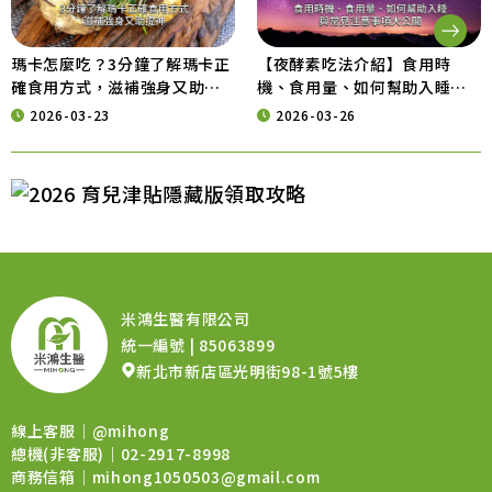
瑪卡怎麼吃？3分鐘了解瑪卡正
【夜酵素吃法介紹】食用時
確食用方式，滋補強身又助提
機、食用量、如何幫助入睡與
神
常見注意事項大公開
2026-03-23
2026-03-26
米鴻生醫有限公司
統一編號 | 85063899
新北市新店區光明街98-1號5樓
線上客服｜
@mihong
總機(非客服)｜02-2917-8998
商務信箱｜
mihong1050503@gmail.com