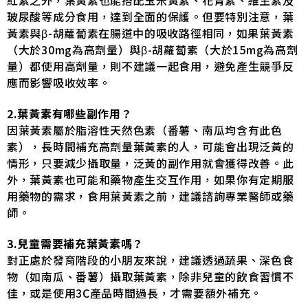
紅素之外，葉黃素也能搭配玉米黃素、花青素、維生素及
玻尿酸等成分食用，達到全面的保護。但要特別注意，葉
黃素與β-胡蘿蔔素在腸道中的吸收路徑相同，如果葉黃素
（大於30mg為高劑量）與β-胡蘿蔔素（大於15mg為高劑
量）都使用高劑量，則不建議一起食用，避免產生競爭反
應而影響吸收效率。
2.葉黃素有哪些副作用？
因葉黃素屬於脂溶性天然色素（番薯、南瓜均含有此色
素），長時間補充高劑量葉黃素的人，可能會出現泛黃的
情形，只要減少攝取量，泛黃的副作用就會獲得改善。此
外，葉黃素也可能和藥物產生交互作用，如果你有定期服
用藥物的需求，食用葉黃素之前，建議諮詢專業醫師或藥
師。
3.兒童需要補充葉黃素嗎？
對正處於發育階段的小朋友來說，建議透過蔬果、深色食
物（如南瓜、番薯）攝取葉黃素，除非兒童的飲食習慣不
佳，或是使用3C產品時間過長，才需要額外補充。