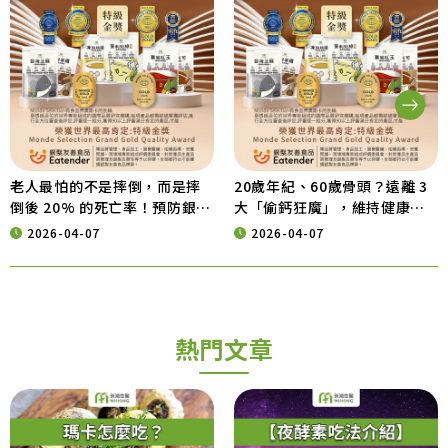
老人最怕的不是摔倒，而是摔
20歲年紀、60歲骨頭？遠離 3
倒後 20% 的死亡率！預防銀髮
大「偷鈣狂魔」，維持健康行
族意外，從營養補給開始
動力的營養秘訣
2026-04-07
2026-04-07
熱門文章