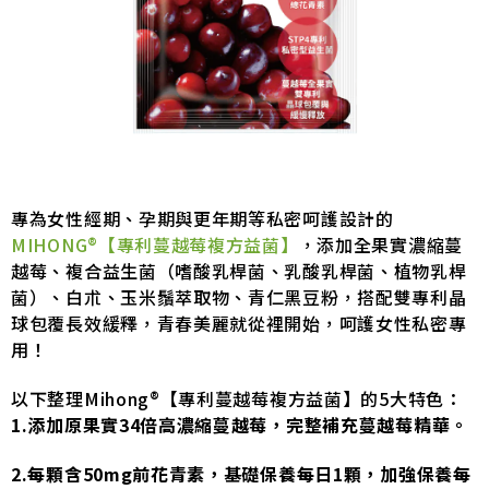
專為女性經期、孕期與更年期等私密呵護設計的
MIHONG®【專利蔓越莓複方益菌】
，添加全果實濃縮蔓
越莓、複合益生菌（嗜酸乳桿菌、乳酸乳桿菌、植物乳桿
菌）、白朮、玉米鬚萃取物、青仁黑豆粉，搭配雙專利晶
球包覆長效緩釋，青春美麗就從裡開始，呵護女性私密專
用！
以下整理Mihong®【專利蔓越莓複方益菌】的5大特色：
1.添加原果實34倍高濃縮蔓越莓，完整補充蔓越莓精華。
2.每顆含50mg前花青素，基礎保養每日1顆，加強保養每