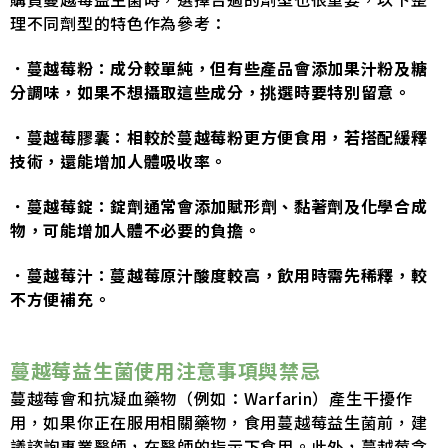
理不同劑型的特色作為參考：
．蔓越莓粉：成分較單純，但有些產品會添加果汁粉及糖
分調味，如果不想攝取這些成分，挑選時要特別留意。
．
蔓越莓膠囊：相較於蔓越莓粉更方便食用，若搭配緩釋
技術，還能增加人體吸收率。
．
蔓越莓錠：錠劑通常會添加賦形劑、黏著劑及化學合成
物，可能增加人體不必要的負擔。
．
蔓越莓汁：蔓越莓原汁酸度較高，飲用時需先稀釋，較
不方便補充。
蔓越莓益生菌使用注意事項與禁忌
蔓越莓會和抗凝血藥物（例如：Warfarin）產生干擾作
用，如果你正在服用相關藥物，食用蔓越莓益生菌前，建
議諮詢專業醫師，在醫師的指示下食用。此外，蔓越莓含