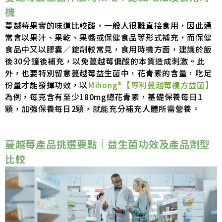
機
蔓越莓果實的味道比較酸，一般人很難直接食用，因此通
常會以果汁、果乾、果醬或保健食品等形式補充，而保健
食品中又以膠囊／錠劑較常見，食用時機方面，建議於飯
後30分鐘後補充，以免蔓越莓偏酸的本質造成刺激。此
外，也要特別留意蔓越莓益生菌中，花青素的含量，吃足
份量才能發揮功效，以
Mihong®【專利蔓越莓複方益菌】
為例，每克含有至少180mg總花青素，基礎保養每日1
顆，加強保養每日2顆，就能充分補充人體所需營養。
蔓越莓產品挑選要點｜益生菌功效及產品劑型
比較