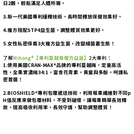
日2顆，輕鬆滿足人體所需。
3.新一代美國專利緩釋技術，長時間釋放保健效果好。
4.複方搭配STP4益生菌，調整體質效果更好。
5.女性私密保養3大複方益生菌，改變細菌叢生態！
了解
Mihong®【專利蔓越莓複方益菌】
2大專利：
1.使用美國CRAN-MAX®品牌的專利蔓越梅，定量高活
性，全果實濃縮34:1，富含花青素，黃童與多酚，呵護私
密首選！
2.BIOSHIELD®專利包覆遞送技術，利用莓果纖維對不同p
H值反應來做包覆材料，不受到破壞，讓莓果精華長效釋
放，提高吸收利用率，長效守護，幫助調整體質！