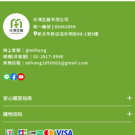
米鴻生醫有限公司
統一編號 | 85063899
新北市新店區光明街98-1號5樓
線上客服｜
@mihong
總機(非客服)｜02-2917-8998
商務信箱｜
mihong1050503@gmail.com
安心購買指南
媒體報導
品牌價值
會員權益
聯絡我們
購物須知
購物QA
退換貨須知
售後服務
條款與細則