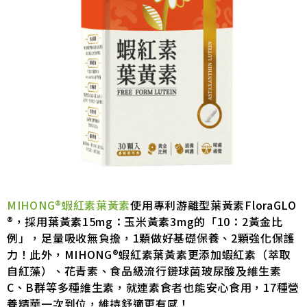
MIHONG®蝦紅素葉黃素
使用專利游離型葉黃素FloraGLO
®，採用葉黃素15mg：玉米黃素3mg的「10：2黃金比
例」，足量吸收無負擔，1顆做好基礎保養、2顆強化保護
力！此外，MIHONG®蝦紅素葉黃素更添加蝦紅素（萃取
自紅藻）、花青素、食品級流行鏈球菌玻尿酸及維生素
C、B群等多種維生素，就連素食者也能安心食用，17種營
養精華一次到位，維持舒適更有感！