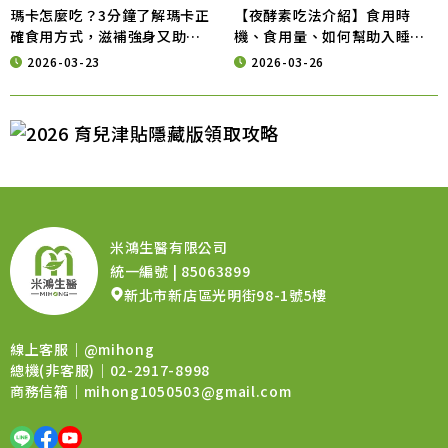
瑪卡怎麼吃？3分鐘了解瑪卡正
【夜酵素吃法介紹】食用時
確食用方式，滋補強身又助提
機、食用量、如何幫助入睡與
神
常見注意事項大公開
2026-03-23
2026-03-26
米鴻生醫有限公司
統一編號 | 85063899
新北市新店區光明街98-1號5樓
線上客服｜
@mihong
總機(非客服)｜02-2917-8998
商務信箱｜
mihong1050503@gmail.com