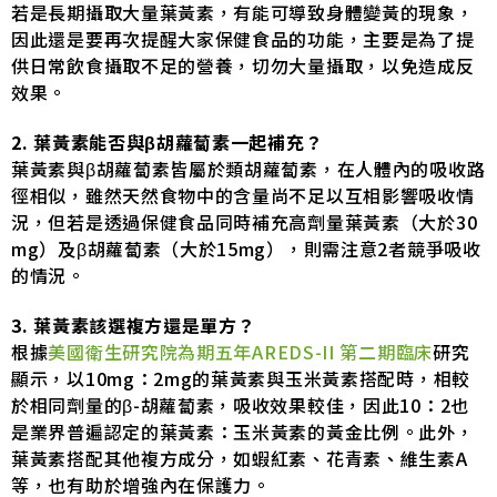
若是長期攝取大量葉黃素，有能可導致身體變黃的現象，
因此還是要再次提醒大家保健食品的功能，主要是為了提
供日常飲食攝取不足的營養，切勿大量攝取，以免造成反
效果。
2. 葉黃素能否與β胡蘿蔔素一起補充？
葉黃素與β胡蘿蔔素皆屬於類胡蘿蔔素，在人體內的吸收路
徑相似，雖然天然食物中的含量尚不足以互相影響吸收情
況，但若是透過保健食品同時補充高劑量葉黃素（大於30
mg）及β胡蘿蔔素（大於15mg），則需注意2者競爭吸收
的情況。
3. 葉黃素該選複方還是單方？
根據
美國衛生研究院為期五年AREDS-II 第二期臨床
研究
顯示，以10mg：2mg的葉黃素與玉米黃素搭配時，相較
於相同劑量的β-胡蘿蔔素，吸收效果較佳，因此10：2也
是業界普遍認定的葉黃素：玉米黃素的黃金比例。此外，
葉黃素搭配其他複方成分，如蝦紅素、花青素、維生素A
等，也有助於增強內在保護力。