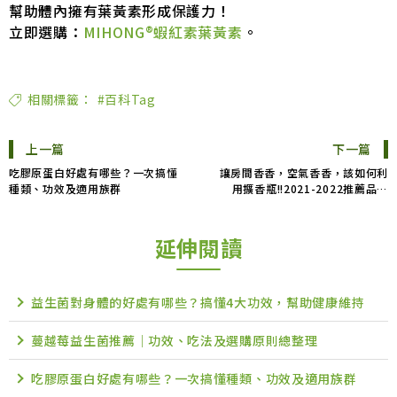
幫助體內擁有葉黃素形成保護力！
立即選購：
MIHONG®蝦紅素葉黃素
。
相關標籤：
#百科Tag
上一篇
下一篇
吃膠原蛋白好處有哪些？一次搞懂
讓房間香香，空氣香香，該如何利
種類、功效及適用族群
用擴香瓶!!2021-2022推薦品牌
精油補充 PTT Dcard
延伸閱讀
益生菌對身體的好處有哪些？搞懂4大功效，幫助健康維持
蔓越莓益生菌推薦｜功效、吃法及選購原則總整理
吃膠原蛋白好處有哪些？一次搞懂種類、功效及適用族群