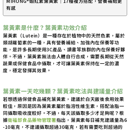
MIHONG®蝦紅素葉黃素｜17種複方搭配，營養補給更
有感
葉黃素是什麼？葉黃素功效介紹
葉黃素（Lutein）是一種存在於植物中的天然色素，屬於
類胡蘿蔔素的一種，具有營養補給、加強內在保養等功
能，是許多長期使用3C產品、讀書等族群的內在保養好夥
伴。不過，葉黃素無法由人體自行合成，需要長期從天然
蔬果或保健食品中攝取，才可讓葉黃素保持在一定的濃
度，穩定發揮其效果。
葉黃素一天吃幾顆？葉黃素吃法與建議量介紹
若想透過保健食品補充葉黃素，建議於白天飯後食用效果
較佳，原因是因為葉黃素屬於脂溶性維生素，搭配油脂一
同攝取吸收度較好。不過，每天該攝取多少才足夠呢？根
據
衛福部食品藥物管理署
指出，葉黃素每日補充建議量為6
-10毫克，不建議攝取超過30毫克，若有需要吃到超過的