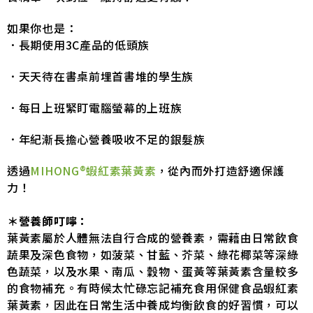
如果你也是：
．長期使用3C產品的低頭族
．天天待在書桌前埋首書堆的學生族
．每日上班緊盯電腦螢幕的上班族
．年紀漸長擔心營養吸收不足的銀髮族
透過
MIHONG®蝦紅素葉黃素
，從內而外打造舒適保護
力！
＊營養師叮嚀：
葉黃素屬於人體無法自行合成的營養素，需藉由日常飲食
蔬果及深色食物，如菠菜、甘藍、芥菜、綠花椰菜等深綠
色蔬菜，以及水果、南瓜、穀物、蛋黃等葉黃素含量較多
的食物補充。有時候太忙碌忘記補充食用保健食品蝦紅素
葉黃素，因此在日常生活中養成均衡飲食的好習慣，可以