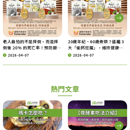
老人最怕的不是摔倒，而是摔
20歲年紀、60歲骨頭？遠離 3
倒後 20% 的死亡率！預防銀髮
大「偷鈣狂魔」，維持健康行
族意外，從營養補給開始
動力的營養秘訣
2026-04-07
2026-04-07
熱門文章