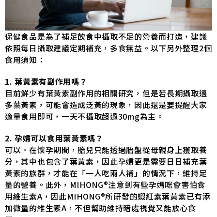
保健食品是為了補足飲食中攝取不足的營養而打造，建議
依照每日攝取建議定期補充，多食無益。以下另外整理2個
食用須知：
1. 葉黃素有副作用嗎？
目前鮮少有葉黃素副作用的相關研究，但是若長期攝取過
多葉黃素，可能會造成泛黃的現象，因此還是要提醒大家
適量食用即可，一天不攝取超過30mg為主。
2. 孕婦可以食用葉黃素嗎？
可以。在懷孕期間，胎兒只能透過胎盤從母親身上獲取養
分，其中也包含了葉黃素，因此孕婦更是需要日日補充葉
黃素的族群，才能在「一人吃兩人補」的情況下，維持足
量的營養。此外，MIHONG®注意到有些孕媽咪會害怕食
用維生素A，因此MIHONG®所研發的蝦紅素葉黃素已有添
加微量的維生素A，不但幫助維持暗處視覺又能放心食