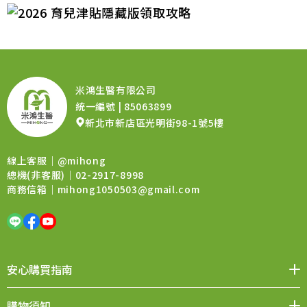
米鴻生醫有限公司
統一編號 | 85063899
新北市新店區光明街98-1號5樓
線上客服｜
@mihong
總機(非客服)｜02-2917-8998
商務信箱｜
mihong1050503@gmail.com
安心購買指南
媒體報導
品牌價值
會員權益
聯絡我們
購物須知