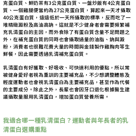
克蛋白質、鮮奶茶有3公克蛋白質、一盤炒飯有4公克蛋白
質、一個雞腿便當約為27公克蛋白質，算起來一天才攝取
40公克蛋白質，遠遠低於一天所攝取的標準，反而吃了一
堆精緻澱粉及高油高鈉。這就是不少健身者會需要頻繁補
充乳清蛋白的主因，而外食除了有蛋白質含量不足問題之
外，在補充蛋白質的同時也會攝取過量的油脂、鈉與澱
粉，消費者也很難花費大量的時間與金錢製作雞胸肉等生
鮮餐，因此需要透過乳清補充蛋白質。
乳清蛋白有好獲取、好吸收、可快速利用的優點，所以常
被健身愛好者視為重訓的主要補充品，不少想調整體態及
輕度運動者也會視乳清蛋白為主要補充品，甚至作為代餐
的主要成分。除此之外，長輩也會因牙口退化根據醫生建
議攝取量服用乳清蛋白，增加蛋白質營養所需。
我適合哪一種乳清蛋白？運動者與年長者的乳
清蛋白選購重點