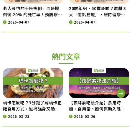
老人最怕的不是摔倒，而是摔
20歲年紀、60歲骨頭？遠離 3
倒後 20% 的死亡率！預防銀髮
大「偷鈣狂魔」，維持健康行
族意外，從營養補給開始
動力的營養秘訣
2026-04-07
2026-04-07
熱門文章
瑪卡怎麼吃？3分鐘了解瑪卡正
【夜酵素吃法介紹】食用時
確食用方式，滋補強身又助提
機、食用量、如何幫助入睡與
神
常見注意事項大公開
2026-03-23
2026-03-26