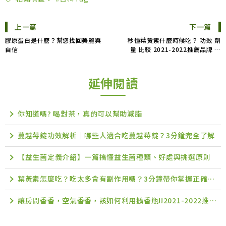
上一篇
下一篇
膠原蛋白是什麼？幫您找回美麗與
秒懂葉黃素什麼時候吃？ 功效 劑
自信
量 比較 2021-2022推薦品牌 懶
人包 PTT Dcard
延伸閱讀
你知道嗎? 喝對茶，真的可以幫助減脂
蔓越莓錠功效解析｜哪些人適合吃蔓越莓錠？3分鐘完全了解
【益生菌定義介紹】一篇搞懂益生菌種類、好處與挑選原則
葉黃素怎麼吃？吃太多會有副作用嗎？3分鐘帶你掌握正確葉黃素吃法
讓房間香香，空氣香香，該如何利用擴香瓶!!2021-2022推薦品牌 精油補充 PTT Dcard