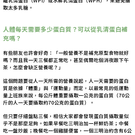
離乳清蛋白（WPI）或水解乳清蛋白（WPH），來避免攝
取太多乳糖。
人體每天需要多少蛋白質？可以從乳清蛋白補
充嗎？
有些朋友也許會好奇：「一般營養不是補充原型食物就好
嗎？而且我一天三餐都正常吃，甚至偶爾吃個消夜跟下午
茶，怎麼會缺乏營養呢？」
這個問題要從人一天所需的營養說起，人一天需要的蛋白
質是依據「體重」與「運動量」而定，以最常見的低運動
量上班族來說，每公斤體重要攝取一公克的蛋白質（70公
斤的人一天要攝取約70公克的蛋白質）。
但只要仔細盤點三餐，相信大家都會發現蛋白質攝取量似
乎不是那麼足夠。如果早餐吃三明治加一杯鮮奶茶；中餐
吃一盤炒飯；晚餐吃一個雞腿便當，一個三明治約含有6公