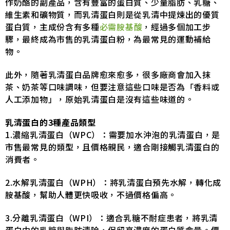
作奶酪的副產品，含有豐富的蛋白質、少量脂肪、乳糖、
維生素和礦物質，而乳清蛋白則是從乳清中提煉出的優質
蛋白質，主成份含有多種
必需胺基酸
，經過多個加工步
驟，最終成為市售的乳清蛋白粉，為最常見的運動補給
物。
此外，隨著乳清蛋白品牌愈來愈多，很多廠商會加入抹
茶、奶茶等口味調味，但要注意這些口味是否為「香料或
人工添加物」，原始乳清蛋白是沒有這些味道的。
乳清蛋白的3種產品類型
1.濃縮乳清蛋白（WPC）：需要加水沖泡的乳清蛋白，是
市售最常見的類型，且價格親民，適合剛接觸乳清蛋白的
消費者。
2.水解乳清蛋白（WPH）：將乳清蛋白預先水解，轉化成
胺基酸，幫助人體更快吸收，不過價格偏高。
3.分離乳清蛋白（WPI）：適合乳糖不耐症患者，將乳清