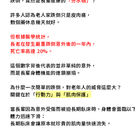
跌倒，竟然是長輩健康的
「分水嶺」
？
許多人認為老人家跌倒只是皮肉痛，
錢！正確補充葉黃素要「這天數」才有效
敷個藥休息幾天就好。
「偷鈣狂魔」，維持健康行動力的營養秘訣
但根據醫學統計，
0% 的死亡率！預防銀髮族意外，從營養補給開始
長者在發生嚴重跌倒意外後的一年內，
死亡率高達 20%。
物性蛋白質食物與純素燕麥蛋白推薦
護行動力，這清單必收！
這個數字背後代表的並非單純的意外，
而是長輩身體機能的連鎖崩塌。
力，吃出健康好狀態
為什麼一次簡單的跌倒，對老年人的威脅這麼大？
關鍵在於「
行動力」與「肌肉保護」
當長輩因為意外受傷而被迫長期臥床時，身體會面臨以
體力迅速下滑：
長期臥床會讓原本就珍貴的肌肉量快速流失。