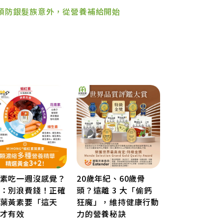
！預防銀髮族意外，從營養補給開始
素吃一週沒感覺？
20歲年紀、60歲骨
：別浪費錢！正確
頭？遠離 3 大「偷鈣
葉黃素要「這天
狂魔」，維持健康行動
才有效
力的營養秘訣