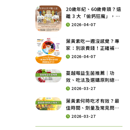
20歲年紀、60歲骨頭？遠
離 3 大「偷鈣狂魔」，維
持健康行動力的營養秘訣
2026-04-07
葉黃素吃一週沒感覺？專
家：別浪費錢！正確補充
葉黃素要「這天數」才有
2026-04-07
效
蔓越莓益生菌推薦｜功
效、吃法及選購原則總整
理
2026-03-27
葉黃素何時吃才有效？最
佳時間、劑量及常見問題
一次告訴你！
2026-03-27