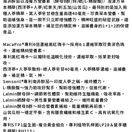
南非醉茄以及複方營養素（酵母B群/鋅/硒/L-精胺酸)）及漢方草
本精華(西洋蔘+人蔘/紅景天/刺五加
/山苦瓜
)，最特別的是加入兩
種人蔘精華，其人蔘皂甘總含量高達40毫克，珍貴草本營養，幫
助滋補強身。是一款不只立即增強體力，精神旺盛的秘密武器，還
是添加漢方草本精華，補足您的精氣神，滋補養身的1+1>2的保健
食品。
MacaPro®專利6倍濃縮黑紅瑪卡～採用6:1濃縮萃取珍貴深色瑪
卡，濃縮精純營養素。
專利黑紅瑪卡～以獨特低溫糊化技術，濃縮萃取，效果更好吸
收。
西洋蔘+人蔘萃取粉~總人蔘皂苷40毫克，人蔘精華濃縮，滋補養
身，補足精、氣、神。
Sensoril®專利南非醉茄～印度人蔘之稱，維持體力。
L-精胺酸～強力助攻好幫手，幫助增強體力，促進代謝。
Lalmin酵母鋅～調節男性體質，幫助維持生殖機能，吸收率高。
Lalmin硒酵母～男性重要營養補給之一，維持能量養分
Lalmin酵母B群～綜合營養素補給，能量續航再前進。
山苦瓜粉～穩定平衡，含有膳食纖維和維生素Ｃ，具有抗氧化作
用。
專利STP1益生菌~複合黃金組合，專利植物乳桿菌LP28＆鼠李糖
乳桿菌LRH113。