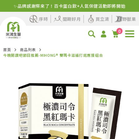
✨品牌感謝祭來了！百卡蛋白飲+人氣保健活動即將開始
新客首購！明星商品+1元多1件
序時
閨期好月
買立清
野獸果
0
首頁
商品列表
今晚開讚吧節目推薦-MIHONG® 雙瑪卡滋補打底應援組合