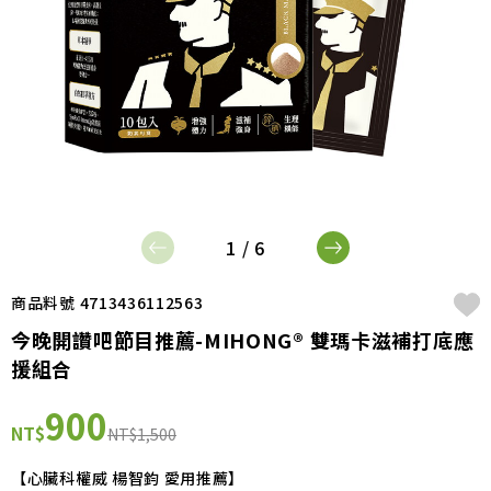
1 / 6
商品料號 4713436112563
今晚開讚吧節目推薦-MIHONG® 雙瑪卡滋補打底應
援組合
900
NT$
NT$1,500
【心臟科權威 楊智鈞 愛用推薦】