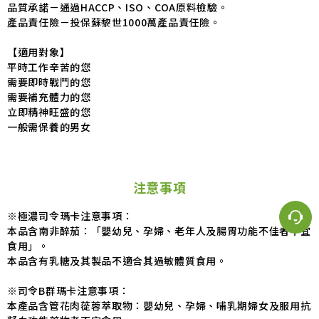
品質承諾－通過HACCP、ISO、COA原料檢驗。
產品責任險－投保蘇黎世1000萬產品責任險。
【適用對象】
平時工作辛苦的您
需要即時戰鬥的您
需要補充體力的您
立即精神旺盛的您
一般需保養的男女
注意事項
※極濃司令瑪卡注意事項：
本品含南非醉茄：「嬰幼兒、孕婦、老年人及腸胃功能不佳者不宜
食用」。
本品含有乳糖及其製品不適合其過敏體質食用。
※司令B群瑪卡注意事項：
本產品含管花肉蓯蓉萃取物：嬰幼兒、孕婦、哺乳期婦女及服用抗