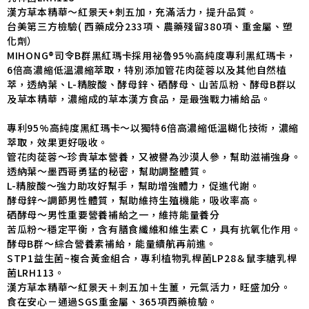
漢方草本精華～紅景天+刺五加，充滿活力，提升品質。
台美第三方檢驗( 西藥成分233項、農藥殘留380項、重金屬、塑
化劑）
MIHONG®司令B群黑紅瑪卡採用祕魯95%高純度專利黑紅瑪卡，
6倍高濃縮低溫濃縮萃取，特別添加管花肉蓯蓉以及其他自然植
萃，透納葉、L-精胺酸、酵母鋅、硒酵母、山苦瓜粉、酵母B群以
及草本精華，濃縮成的草本漢方食品，是最強戰力補給品。
專利95%高純度黑紅瑪卡～以獨特6倍高濃縮低溫糊化技術，濃縮
萃取，效果更好吸收。
管花肉蓯蓉～珍貴草本營養，又被譽為沙漠人參，幫助滋補強身。
透納葉～墨西哥勇猛的秘密，幫助調整體質。
L-精胺酸～強力助攻好幫手，幫助增強體力，促進代謝。
酵母鋅～調節男性體質，幫助維持生殖機能，吸收率高。
硒酵母～男性重要營養補給之一，維持能量養分
苦瓜粉～穩定平衡，含有膳食纖維和維生素Ｃ，具有抗氧化作用。
酵母B群～綜合營養素補給，能量續航再前進。
STP1益生菌~複合黃金組合，專利植物乳桿菌LP28＆鼠李糖乳桿
菌LRH113。
漢方草本精華～紅景天＋刺五加＋生薑，元氣活力，旺盛加分。
食在安心－通過SGS重金屬、365項西藥檢驗。