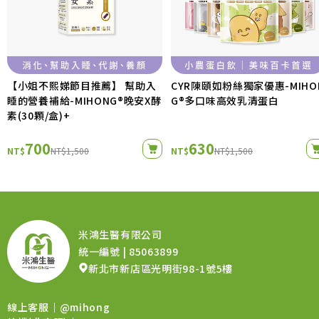
【小姐不熙娣節目推薦】 幫助入
CYR陳頤如粉絲獨家優惠-MIHO
睡的營養補給-MIHONG®晚安X酵
G®多口味高效乳清蛋白
素(30顆/盒)+
700
630
NT$
NT$1,500
NT$
NT$1,500
米鴻生醫有限公司
統一編號 | 85063899
新北市新店區光明街98-1號5樓
線上客服｜
@mihong