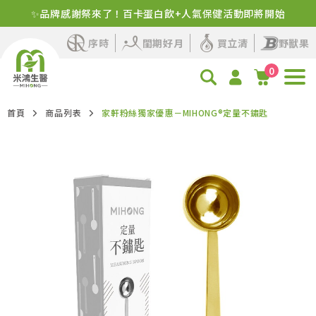
✨品牌感謝祭來了！百卡蛋白飲+人氣保健活動即將開始
序時
閨期好月
買立清
野獸果
0
首頁
商品列表
家軒粉絲獨家優惠－MIHONG®定量不鏽匙