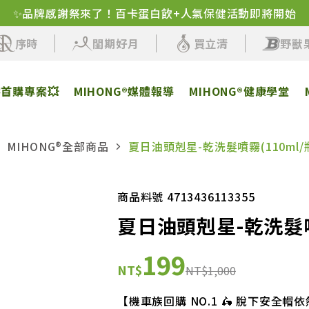
✨品牌感謝祭來了！百卡蛋白飲+人氣保健活動即將開始
序時
閨期好月
買立清
野獸
客首購專案💥
MIHONG®媒體報導
MIHONG®健康學堂
MIHONG®全部商品
夏日油頭剋星-乾洗髮噴霧(110ml/
商品料號 4713436113355
夏日油頭剋星-乾洗髮噴霧
199
NT$
NT$1,000
【機車族回購 NO.1 🛵 脫下安全帽