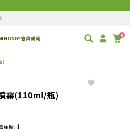
果
0
MIHONG®會員規範
瓶)
(110ml/瓶)
依然蓬鬆✨】