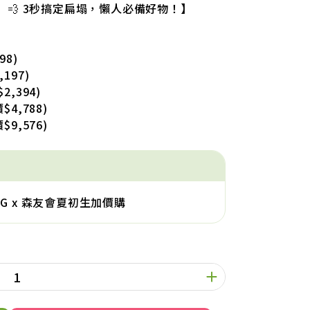
」💨 3秒搞定扁塌，懶人必備好物！】
98)
197)
2,394)
$4,788)
$9,576)
G x 森友會夏初生加價購