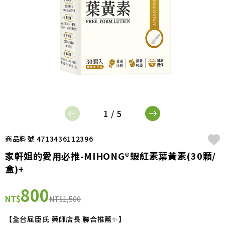
1 / 5
商品料號 4713436112396
家軒姐的愛用必推-MIHONG®蝦紅素葉黃素(30顆/
盒)+
800
NT$
NT$1,500
【全台屈臣氏 藥師店長 聯合推薦✨】