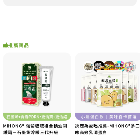
推薦商品
MIHONG® 葡萄糖胺複合精油關
狄志為愛喝推薦-MIHONG®多口
護霜－石墨烯冷暖三代升級
味高效乳清蛋白