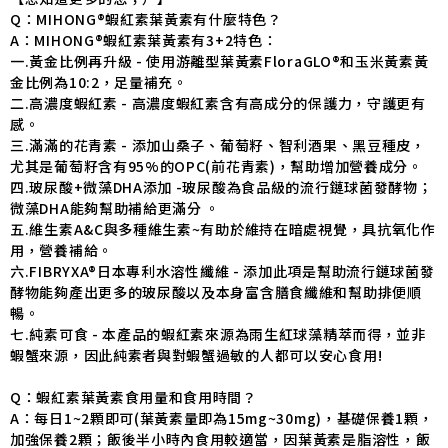
Q：MIHONG®蝦紅素葉黃素有什麼特色？
A：MIHONG®蝦紅素葉黃素有3+2特色：
一.黃金比例再升級 - 使用游離型葉黃素FloraGLO®和玉米黃素黃
金比例為10:2，足量補充。
二.高濃度蝦紅素 - 高濃度蝦紅素含有高成分的保護力，守護更有
感。
三.滿滿的花青素 - 添加山桑子、葡萄籽、智利酒果、黑豆種皮，
尤其是葡萄籽含有95%的OPC(前花青素)，幫助增加營養成分。
四.玻尿酸+微藻DHA添加 -玻尿酸為食品級的流行鏈球菌發酵物；
微藻DHA能夠幫助補給更滿分 。
五.維生素A&C與多種維生素~有助於維持在暗處視覺，具抗氧化作
用，營養補給。
六.FIBRYXA®日本專利水溶性纖維 - 添加此項是幫助流行鏈球菌發
酵物能夠產出更多的玻尿酸以及本身富含膳食纖維和幫助排便順
暢。
七.純素可食 - 本產品的蝦紅素來源為雨生紅球藻精萃而得，並非
蝦蟹來源，因此純素者與對蝦蟹過敏的人都可以安心食用!
Q：蝦紅素葉黃素食用量和食用時間？
A：每日1~2顆即可(葉黃素量即為15mg~30mg)，基礎保養1顆，
加強保養2顆；飯後半小時內食用較適當，因葉黃素是脂溶性，飯