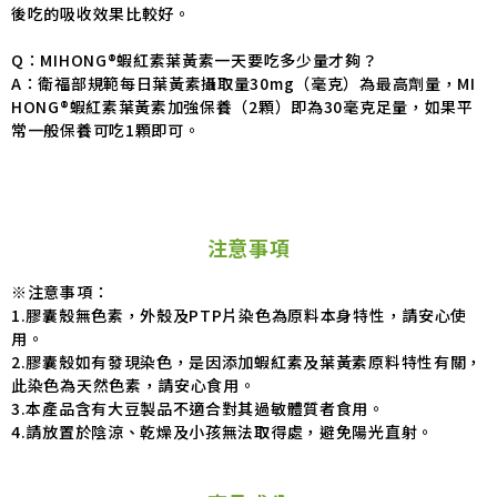
後吃的吸收效果比較好。
Q：MIHONG®蝦紅素葉黃素一天要吃多少量才夠？
A：衛福部規範每日葉黃素攝取量30mg（毫克）為最高劑量，MI
HONG®蝦紅素葉黃素加強保養（2顆）即為30毫克足量，如果平
常一般保養可吃1顆即可。
注意事項
※注意事項：
1.膠囊殼無色素，外殼及PTP片染色為原料本身特性，請安心使
用。
2.膠囊殼如有發現染色，是因添加蝦紅素及葉黃素原料特性有關，
此染色為天然色素，請安心食用。
3.本產品含有大豆製品不適合對其過敏體質者食用。
4.請放置於陰涼、乾燥及小孩無法取得處，避免陽光直射。