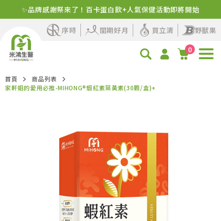
✨品牌感謝祭來了！百卡蛋白飲+人氣保健活動即將開始
新客首購！明星商品+1元多1件
序時
閨期好月
買立清
野獸果
0
首頁
商品列表
家軒姐的愛用必推-MIHONG®蝦紅素葉黃素(30顆/盒)+