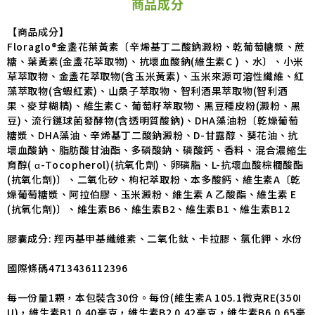
商品成分
【商品成分】
Floraglo®金盞花葉黃素〔辛烯基丁二酸鈉澱粉、乾葡萄糖漿、蔗
糖、葉黃素(金盞花萃取物)、抗壞血酸鈉(維生素C ) 、水〕、小米
草萃取物、金盞花萃取物(含玉米黃素)、玉米來源可溶性纖維、紅
藻萃取物(含蝦紅素)、山桑子萃取物、智利酒果萃取物(智利酒
果、麥芽糊精)、維生素C、葡萄籽萃取物、黑豆種皮粉(澱粉、黑
豆)、流行鏈球菌發酵物(含透明質酸鈉)、DHA藻油粉〔乾燥葡萄
糖漿、DHA藻油、辛烯基丁二酸鈉澱粉、D-甘露醇、葵花油、抗
壞血酸鈉、脂肪酸甘油酯、多磷酸鈉、磷酸鈣、香料、混合濃縮生
育醇( α-Tocopherol)(抗氧化劑)、卵磷脂、L-抗壞血酸棕櫚酸酯
(抗氧化劑)〕、二氧化矽、枸杞萃取粉、本多酸鈣、維生素A〔乾
燥葡萄糖漿、阿拉伯膠、玉米澱粉、維生素 A 乙酸酯、維生素 E
(抗氧化劑)〕、維生素B6、維生素B2、維生素B1、維生素B12
膠囊成分: 羥丙基甲基纖維素、二氧化鈦、卡拉膠、氯化鉀、水份
國際條碼4713436112396
每一份量1顆，本包裝含30份。每份(維生素A 105.1微克RE(350I
U)，維生素B1 0.40毫克，維生素B2 0.42毫克，維生素B6 0.65毫