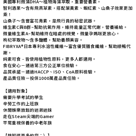
美國專利微藻DHA～植物海藻萃取，重要營養素。
智利酒果～含有飛燕草素，搭配葉黃素、蝦紅素、山桑子效果更加
乘！
山桑子～含豐富花青素，是飛行員的秘密武器。
維生素C與B群~幫助抗氧作用，維持能量正常代謝，營養補給。
微量維生素A~幫助維持在暗處的視覺，微量孕媽咪更放心。
枸杞萃取物～含多醣體，幫助養顏美容。
FIBRYXA®日本專利水溶性纖維～富含優質膳食纖維，幫助順暢代
謝。
純素可食 - 皆使用植物性原料，更多人都適用。
食在安心－通過第三方公正單位檢驗。
品質承諾－通過HACCP、ISO、CoA原料檢驗。
產品責任險－投保1000萬產品責任險。
【適用對象】
需要升學考試的學生
辛勞工作的上班族
休閒娛樂放鬆的迷弟迷妹
走在Steam尖端的Gamer
平常重視保養的中老年族
【想知道更多的您；）】