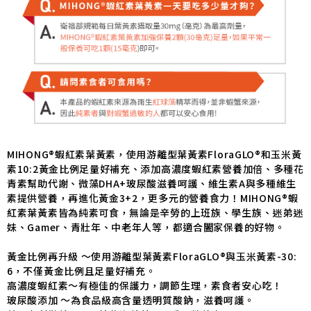
MIHONG®蝦紅素葉黃素，使用游離型葉黃素FloraGLO®和玉米黃
素10:2黃金比例足量好補充、添加高濃度蝦紅素營養加倍、多種花
青素幫助代謝、微藻DHA+玻尿酸滋養呵護、維生素A與多種維生
素提供營養，再進化黃金3+2，更多元的營養食力！MIHONG®蝦
紅素葉黃素皆為純素可食，無論是辛勞的上班族、學生族、迷弟迷
妹、Gamer、青壯年、中老年人等，都適合闔家保養的好物。
黃金比例再升級 ～使用游離型葉黃素FloraGLO®與玉米黃素-30:
6，不僅黃金比例且足量好補充。
高濃度蝦紅素～有極佳的保護力，調節生理，素食者安心吃！
玻尿酸添加 ～為食品級高含量透明質酸鈉，滋養呵護。