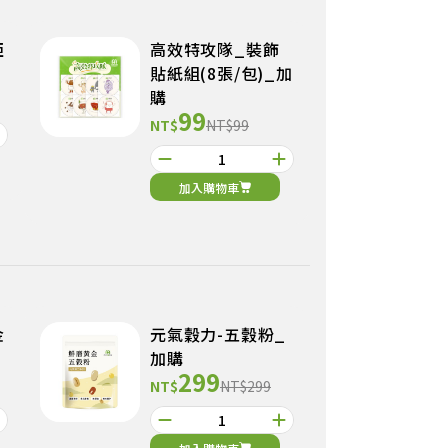
亞
高效特攻隊_裝飾
貼紙組(8張/包)_加
購
99
NT$
NT$99
加入購物車
金
元氣穀力-五穀粉_
加購
299
NT$
NT$299