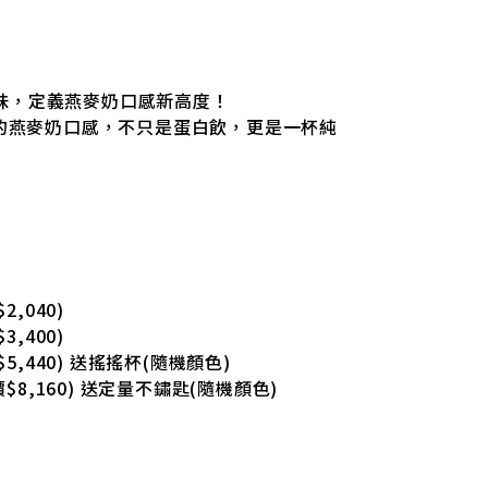
腥味，定義燕麥奶口感新高度！
的燕麥奶口感，不只是蛋白飲，更是一杯純
2,040)
3,400)
$5,440) 送搖搖杯(隨機顏色)
原價$8,160) 送定量不鏽匙(隨機顏色)