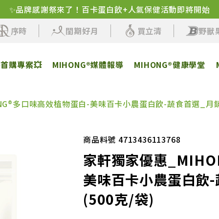
✨品牌感謝祭來了！百卡蛋白飲+人氣保健活動即將開始
序時
閨期好月
買立清
野獸
客首購專案💥
MIHONG®媒體報導
MIHONG®健康學堂
NG®多口味高效植物蛋白-美味百卡小農蛋白飲-蔬食首選_月銷5
商品料號 4713436113768
家軒獨家優惠_MIHO
美味百卡小農蛋白飲-
(500克/袋)