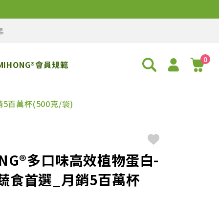
果
0
MIHONG®會員規範
百萬杯(500克/袋)
NG®多口味高效植物蛋白-
蔬食首選_月銷5百萬杯