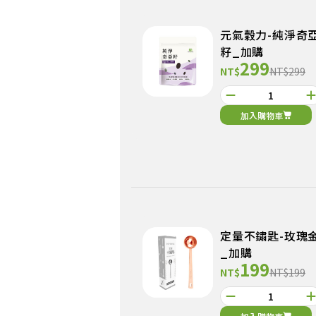
元氣穀力-純淨奇
籽_加購
299
NT$
NT$299
加入購物車
定量不鏽匙-玫瑰
_加購
199
NT$
NT$199