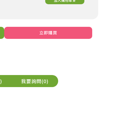
加入購物車
立即購買
_
元氣穀力-洋車前籽
_加購
299
NT$
NT$299
加入購物車
我要詢問
0