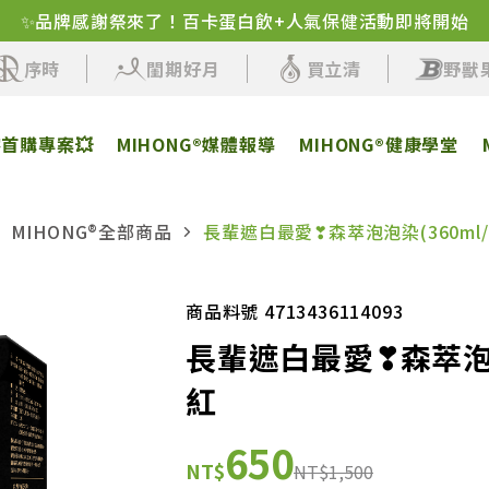
✨品牌感謝祭來了！百卡蛋白飲+人氣保健活動即將開始
序時
閨期好月
買立清
野獸
客首購專案💥
MIHONG®媒體報導
MIHONG®健康學堂
MIHONG®全部商品
長輩遮白最愛❣森萃泡泡染(360ml
商品料號 4713436114093
長輩遮白最愛❣森萃泡泡
紅
650
NT$
NT$1,500