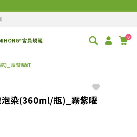
果
0
MIHONG®會員規範
/瓶)_霧紫曜紅
染(360ml/瓶)_霧紫曜