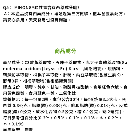
Q5： MIHONG®顧甘寶含有西藥成分嘛?
A：本產品沒有西藥成分，均通過第三方檢驗，植萃營養素配方，
請安心食用，天天食用也沒有問題。
商品成分
商品成分：C3薑黃萃取物、五味子萃取物、赤芝子實體萃取物(Ga
noderma lucidum (Leyss. : Fr.) Karst. ,固態培養)、蜆精粉、
朝鮮薊萃取物、枳椇子萃取物、肝精、納豆萃取物(含維生素K)、
酵母B群、柑橘萃取物(含柑橘類黃酮)
膠皮成份：明膠、純水、甘油、硫酸月桂酯鈉、食用紅色六號、食
用黃色四號、食用藍色一號、二氧化鈦
營養標示：每一份量2顆，本包裝含30份。每份(熱量3.5大卡，蛋
白質 0.3公克，脂肪(酸) 0.03公克，飽和脂肪(酸) 0.01公克，反式
脂肪(酸) 0公克，碳水化合物 0.5公克，糖 0.1公克，鈉 2毫克 )。
每日參考值百分比(0.2%，0.5%，0.1%，0.1%，＊，0.2%，
＊，0.1%)
商品劑型：膠囊