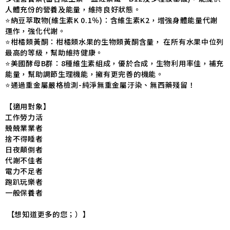
人體充份的營養及能量，維持良好狀態。
⭐️納豆萃取物(維生素K 0.1％)：含維生素K2，增強身體能量代謝
運作，強化代謝。
⭐️柑橘類黃酮：柑橘類水果的生物類黃酮含量， 在所有水果中位列
最高的等級，幫助維持健康。
⭐️美國酵母B群：8種維生素組成，優於合成，生物利用率佳，補充
能量，幫助調節生理機能，擁有更完善的機能。
⭐通過重金屬嚴格檢測-純淨無重金屬汙染、無西藥殘留！
【適用對象】
工作勞力活
兢兢業業者
捨不得睡者
日夜顛倒者
代謝不佳者
電力不足者
跑趴玩樂者
一般保養者
【想知道更多的您；）】