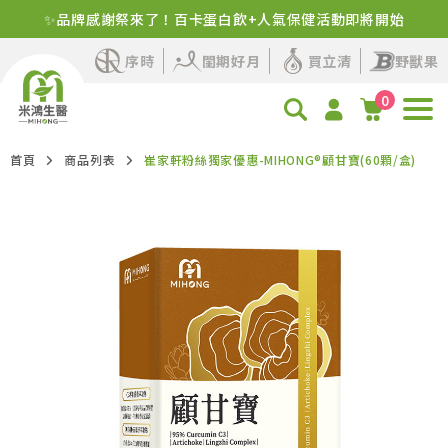
✨品牌感謝祭來了！百卡蛋白飲+人氣保健活動即將開始
序時
閨期好月
買立清
野獸果
0
首頁
商品列表
崔家軒粉絲獨家優惠-MIHONG®顧甘寶(60顆/盒)