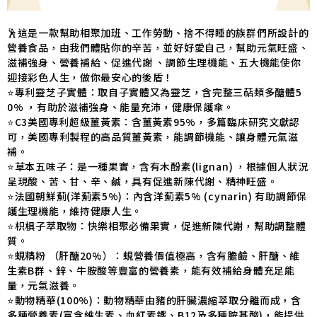
🕺這是一款幫助相聚加班、工作勞動、捨不得睡的族群們所設計的
營養食品，由我們體貼你的辛苦，並好好愛自己，幫助元氣旺盛、
滋補強身、營養補給、促進代謝 、調節生理機能、五大機能使你
迎接彩色人生，做你最安心的後盾！
⭐️專利靈芝子實體：取自子實體又為靈芝，含完整三萜類多醣體5
0% ，有助於滋補強身、能量充沛，健康保護傘。
⭐C3美國專利超級薑黃素：含薑黃素95%，多篇臨床研究文獻認
可，美國專利製程的高品質薑黃素，能調節機能、讓身體元氣滋
補。
⭐草本五味子：是一種果實，含有木酚素(lignan) ，根據個人狀況
呈現酸、苦、甘、辛、鹹，具有促進新陳代謝、精神旺盛。
⭐️法國朝鮮薊(洋薊素5%)：內含洋薊素5% (cynarin) 有助調節保
護生理機能，維持健康人生。
⭐️枳椇子萃取物：快樂相聚必備果實，促進新陳代謝，幫助調整體
質。
⭐蜆精粉 （肝醣20%）：蜆營養價值極高，含有膽鹼、肝醣、維
生素B群、鋅、牛胺酸等豐富的營養素，能有效補給身體充足能
量，元氣滋養。
⭐動物精華(100%)：動物精華由豬的肝臟濃縮萃取分離而成，含
多種營養素(富含維生素、血紅素鐵、B12及多種胺基酸)，能提供