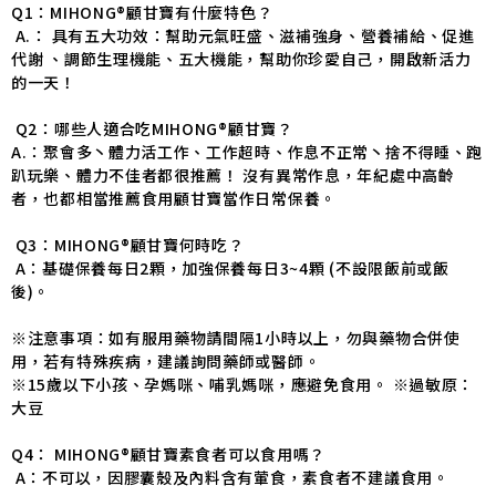
Q1：MIHONG®顧甘寶有什麼特色？
A.： 具有五大功效：幫助元氣旺盛、滋補強身、營養補給、促進
代謝 、調節生理機能、五大機能，幫助你珍愛自己，開啟新活力
的一天！
Q2：哪些人適合吃MIHONG®顧甘寶？
A.：聚會多丶體力活工作、工作超時、作息不正常丶捨不得睡、跑
趴玩樂、體力不佳者都很推薦！ 沒有異常作息，年紀處中高齡
者，也都相當推薦食用顧甘寶當作日常保養。
Q3：MIHONG®顧甘寶何時吃？
A：基礎保養每日2顆，加強保養每日3~4顆 (不設限飯前或飯
後)。
※注意事項：如有服用藥物請間隔1小時以上，勿與藥物合併使
用，若有特殊疾病，建議詢問藥師或醫師。
※15歲以下小孩、孕媽咪、哺乳媽咪，應避免食用。 ※過敏原：
大豆
Q4： MIHONG®顧甘寶素食者可以食用嗎？
A：不可以，因膠囊殼及內料含有葷食，素食者不建議食用。