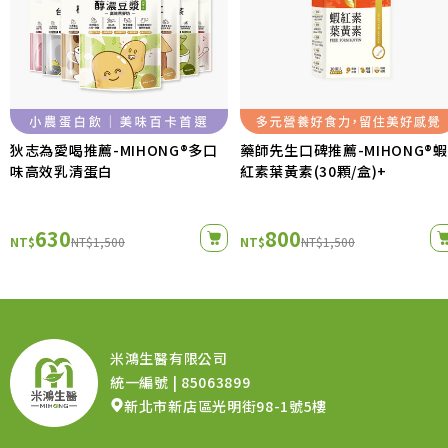
狄志為愛喝推薦-MIHONG®多口
藥師先生口碑推薦-MIHONG®蝦
味高效乳清蛋白
紅素葉黃素(30顆/盒)+
630
800
NT$
NT$1,500
NT$
NT$1,500
米鴻生醫有限公司
統一編號 | 85063899
新北市新店區光明街98-1號5樓