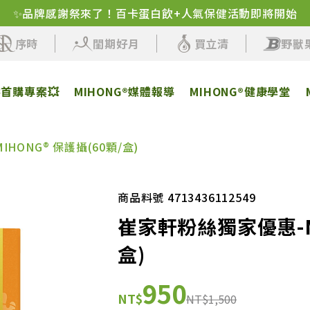
✨品牌感謝祭來了！百卡蛋白飲+人氣保健活動即將開始
序時
閨期好月
買立清
野獸
客首購專案💥
MIHONG®媒體報導
MIHONG®健康學堂
HONG® 保護攝(60顆/盒)
商品料號 4713436112549
崔家軒粉絲獨家優惠-MI
盒)
950
NT$
NT$1,500