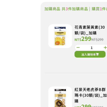
加購商品 共
3
件加購商品 | 購買
1
件
花青素葉黃素(30
顆/袋)_加購
299
NT$
NT$299
加入購物車
紅景天老虎蔘B群
瑪卡(30顆/袋)_加
購
299