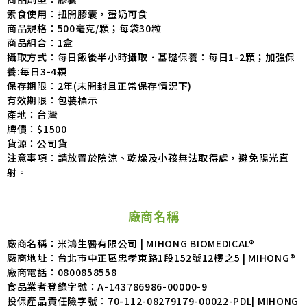
素食使用：扭開膠囊，蛋奶可食
商品規格：500毫克/顆；每袋30粒
商品組合：1盒
攝取方式：每日飯後半小時攝取．基礎保養：每日1-2顆；加強保
養:每日3-4顆
保存期限：2年(未開封且正常保存情況下)
有效期限：包裝標示
產地：台灣
牌價：$1500
貨源：公司貨
注意事項：請放置於陰涼、乾燥及小孩無法取得處，避免陽光直
射。
廠商名稱
廠商名稱：米鴻生醫有限公司 | MIHONG BIOMEDICAL®
廠商地址：台北市中正區忠孝東路1段152號12樓之5 | MIHONG®
廠商電話：
0800858558
食品業者登錄字號：
A-143786986-00000-9
投保產品責任險字號：
70-112-08279179-00022-PDL| MIHONG