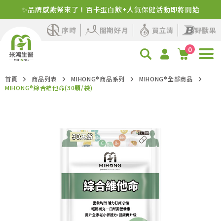
✨品牌感謝祭來了！百卡蛋白飲+人氣保健活動即將開始
序時
閨期好月
買立清
野獸果
0
首頁
商品列表
MIHONG®商品系列
MIHONG®全部商品
MIHONG®綜合維他命(30顆/袋)