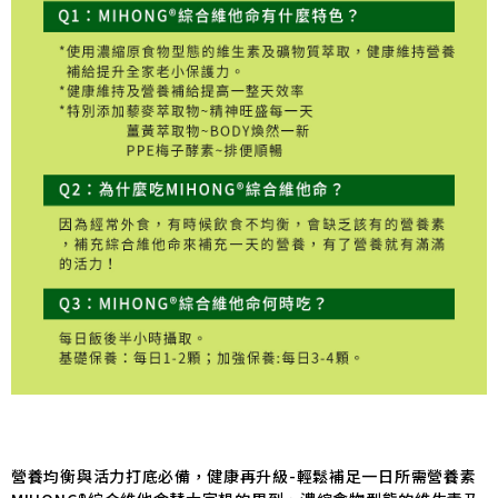
營養均衡與活力打底必備，健康再升級-輕鬆補足一日所需營養素