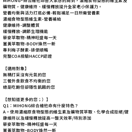
MIHONG®綜合維他命替大家想的周到，濃縮食物型態的維生素及
礦物質，健康維持、緩慢釋放提升全家老小保護力。
營養均衡與活力打底必備-輕鬆補足一日所需營養素
濃縮食物型態維生素-營養補給
健康維持-調整體質
緩慢釋放-調節生理機能
藜麥萃取物-精神旺盛每一天
薑黃萃取物-BODY煥然一新
專利梅子酵素-排便順暢
完整COA檢驗HACCP認證
【適用對象】
無精打采沒有元氣的您
三餐外食飲食不均衡的您
總是吃飽但卻隱性飢餓的您
【想知道更多的您；）】
Q1：MIHONG綜合維他命有什麼特色？
A。使用濃縮原食物型態的維生素及礦物質萃取、化學合成拒絕/健
康維持以及緩慢釋放提高一整天效率/特別添加
藜麥萃取物~精神旺盛每一天
薑黃萃取物~BODY煥然一新