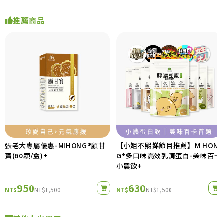
推薦商品
張老大專屬優惠-MIHONG®顧甘
【小姐不熙娣節目推薦】MIHO
寶(60顆/盒)+
G®多口味高效乳清蛋白-美味百
小農飲+
950
630
NT$
NT$1,500
NT$
NT$1,500