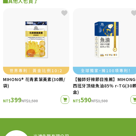
其他人也買了
MIHONG® 花青素葉黃素(30顆/
【醫師好辣節目推薦】MIHONG
袋)
西班牙頂級魚油85％ r-TG(30顆
盒)
399
590
NT$
NT$1,500
NT$
NT$1,500