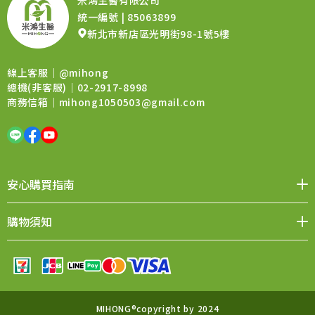
米鴻生醫有限公司
統一編號 | 85063899
新北市新店區光明街98-1號5樓
線上客服｜
@mihong
總機(非客服)｜02-2917-8998
商務信箱｜
mihong1050503@gmail.com
安心購買指南
媒體報導
品牌價值
會員權益
聯絡我們
購物須知
購物QA
退換貨須知
售後服務
條款與細則
MIHONG®copyright by 2024