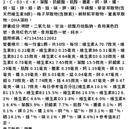
2、C、D3、E、K、葉酸、菸鹼酸、肌醇、膽素、鈣、鎂、鐵、
銅、錳、鋅、鉬、硒、鉻、磷、鉀、碘)、牛磺酸、藜麥萃取物(含
天然維生素B群)、梅子萃取物(含酵素)、朝鮮薊萃取物、薑黃萃取
物、DHA藻粉。
膠囊成分:明膠、二氧化鈦、甘油、硫酸月桂酯鈉、食用黃色四
號、食用紅色六號、食用藍色一號、純水。
國際條碼：4713436112082
營養標示：每一份量1顆，共30份。每份：維生素A 70.7微克，維
生素B1 0.22毫克，維生素B2 0.25毫克，維生素B6 0.31毫克，維
生素B12 0.15微克，維生素C 4.64毫克，維生素D3 0.38微克，維
生素E 0.78毫克，維生素K1 7.65微克，葉酸 15.5微克，菸鹼素 1.
39毫克，肌醇 0.31毫克，膽素 0.39毫克，鈣 1.39毫克，鎂 0.93
毫克，鐵 0.39毫克，銅 0.03毫克，錳 0.04毫克，鋅 0.47毫克，
鉬 0.78微克，硒 7.74微克，鉻 4.65微克，磷 0.47毫克，鉀 0.47
毫克，碘 11.7微克。每日參考值百分比(維生素A 10.1% ，維生素
B1 15.5%，維生素B2 15.5%，維生素B6 19.3%，維生素B12 6.
3%，維生素C 4.6%，維生素D3 3.8%，維生素E 6.0%，維生素K
1 6.4%，葉酸3.9%，菸鹼素 7.7%，肌醇 *%，膽素 0.1%，鈣
0.1%，鎂 0.2%，鐵 2.6%，銅 *%，錳*%，鋅 3.1%，鉬 *%，
硒 14.1%，鉻 *%，磷 0.1%，鉀 *%，碘 8.4%)＊參考值未訂
定。
商品劑型：膠囊