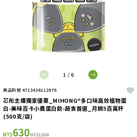
1 / 6
商品料號 4713436112976
芯彤主播獨家優惠_MIHONG®多口味高效植物蛋
白-美味百卡小農蛋白飲-蔬食首選_月銷5百萬杯
(500克/袋)
630
NT$
NT$1,500