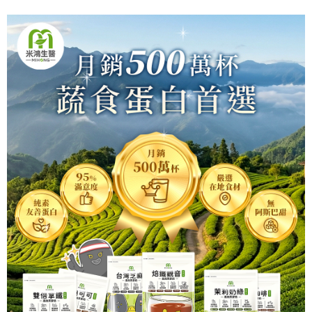
元氣穀力-洋車前籽_加購
299
NT$
NT$299
加入購物車