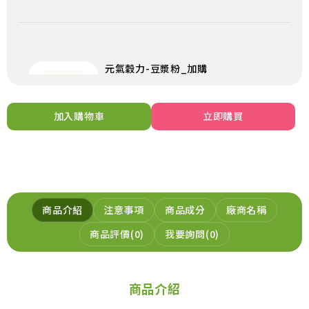
元氣穀力-豆漿粉_加購
299
NT$
NT$299
加入購物車
立即購買
加入購物車
商品介紹
注意事項
商品成分
廠商名稱
元氣穀力-純淨奇亞籽_加購
商品評價
0
我要詢問
0
299
NT$
NT$299
加入購物車
商品介紹