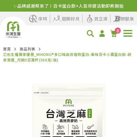
新客首購！明星商品+1元多1件
序時
閨期好月
買立清
野獸果
0
首頁
商品列表
芯彤主播獨家優惠_MIHONG®多口味高效植物蛋白-美味百卡小農蛋白飲-蔬
食首選_月銷5百萬杯(500克/袋)