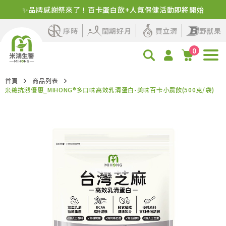
新客首購！明星商品+1元多1件
序時
閨期好月
買立清
野獸果
0
首頁
商品列表
米總抗漲優惠_MIHONG®多口味高效乳清蛋白-美味百卡小農飲(500克/袋)