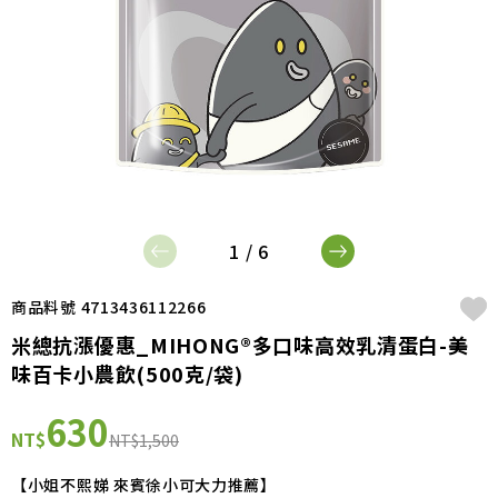
1 / 6
商品料號 4713436112266
米總抗漲優惠_MIHONG®多口味高效乳清蛋白-美
味百卡小農飲(500克/袋)
630
NT$
NT$1,500
【小姐不熙娣 來賓徐小可大力推薦】