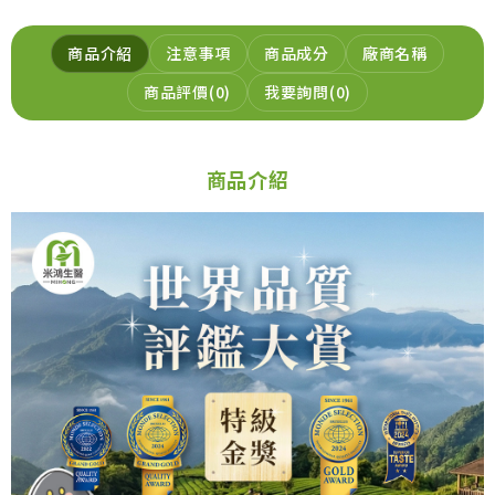
商品介紹
注意事項
商品成分
廠商名稱
元氣穀力-五穀粉_加購
商品評價
0
我要詢問
0
299
NT$
NT$299
加入購物車
商品介紹
元氣穀力-豆漿粉_加購
299
NT$
NT$299
加入購物車