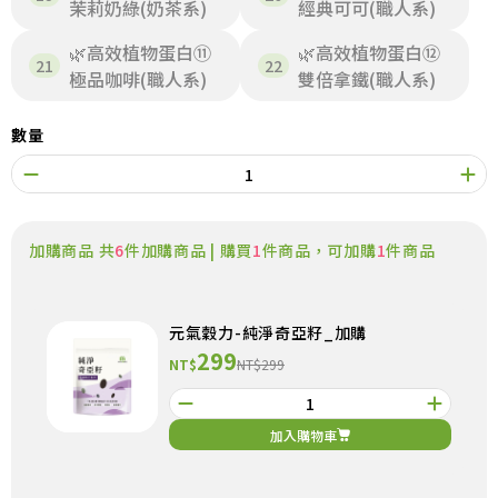
茉莉奶綠(奶茶系)
經典可可(職人系)
🌿高效植物蛋白⑪
🌿高效植物蛋白⑫
極品咖啡(職人系)
雙倍拿鐵(職人系)
數量
加購商品 共
6
件加購商品 | 購買
1
件商品，可加購
1
件商品
元氣穀力-純淨奇亞籽_加購
299
NT$
NT$299
加入購物車