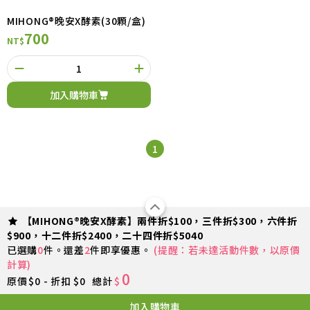
MIHONG®晚安X酵素(30顆/盒)
700
NT$
加入購物車
1
【MIHONG®晚安X酵素】兩件折$100，三件折$300，六件折
$900，十二件折$2400，二十四件折$5040
已選購
0
件。還差
2
件即享優惠。
(提醒：若未達活動件數，以原價
計算)
0
原價
$0 - 折扣 $0
總計
$
加入購物車