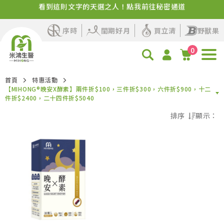
看到這則文字的天選之人！點我前往秘密通道
✨品牌感謝祭來了！百卡蛋白飲+人氣保健活動即將開始
序時
閨期好月
買立清
野獸果
0
首頁
特惠活動
【MIHONG®晚安X酵素】兩件折$100，三件折$300，六件折$900，十二
件折$2400，二十四件折$5040
排序
顯示：
熱門程度優先
最新上架優先
價格由高到低
價格由低到高