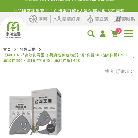
✨品牌感謝祭來了！百卡蛋白飲+人氣保健活動即將開始
序時
閨期好月
買立清
野獸果
0
首頁
特惠活動
【MIHONG®高效乳清蛋白-隨身包(8包/盒)】滿3件折30，滿6件折120，
滿10件300，滿16件折640，滿32件折1408
排序
顯示：
熱門程度優先
最新上架優先
價格由高到低
價格由低到高