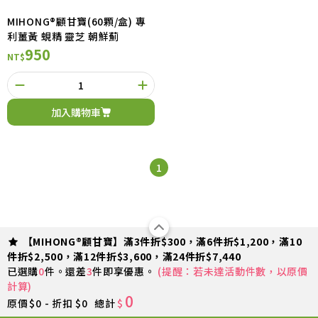
MIHONG®顧甘寶(60顆/盒) 專
利薑黃 蜆精 靈芝 朝鮮薊
950
NT$
加入購物車
1
【MIHONG®顧甘寶】滿3件折$300，滿6件折$1,200，滿10
件折$2,500，滿12件折$3,600，滿24件折$7,440
已選購
0
件。還差
3
件即享優惠。
(提醒：若未達活動件數，以原價
計算)
0
原價
$0 - 折扣 $0
總計
$