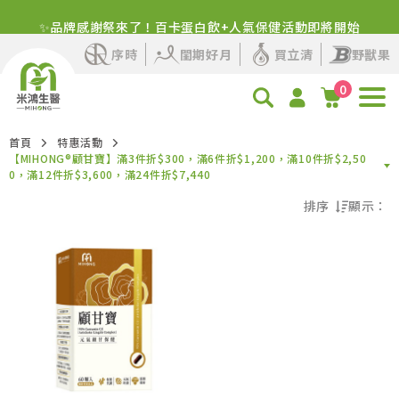
✨品牌感謝祭來了！百卡蛋白飲+人氣保健活動即將開始
序時
閨期好月
買立清
野獸果
0
首頁
特惠活動
【MIHONG®顧甘寶】滿3件折$300，滿6件折$1,200，滿10件折$2,50
0，滿12件折$3,600，滿24件折$7,440
排序
顯示：
熱門程度優先
最新上架優先
價格由高到低
價格由低到高