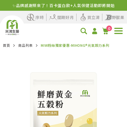
新客首購！明星商品+1元多1件
序時
閨期好月
買立清
野獸果
0
首頁
商品列表
MIW粉絲獨家優惠-MIHONG®元氣穀力系列