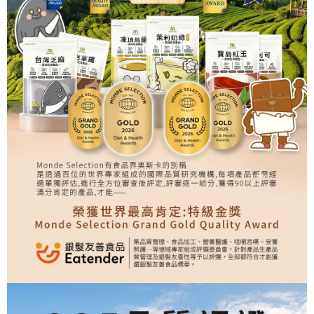
元氣穀力-洋車前籽_加購
299
NT$
NT$299
加入購物車