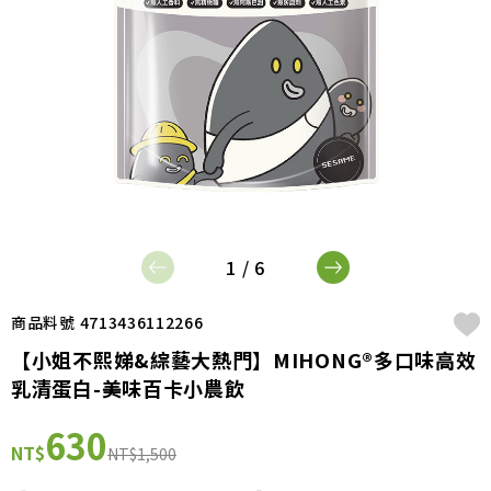
1 / 6
商品料號 4713436112266
【小姐不熙娣&綜藝大熱門】MIHONG®多口味高效
乳清蛋白-美味百卡小農飲
630
NT$
NT$1,500