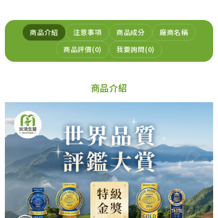
商品介紹
注意事項
商品成分
廠商名稱
元氣穀力-五穀粉_加購
商品評價
0
我要詢問
0
299
NT$
NT$299
加入購物車
商品介紹
元氣穀力-豆漿粉_加購
299
NT$
NT$299
加入購物車