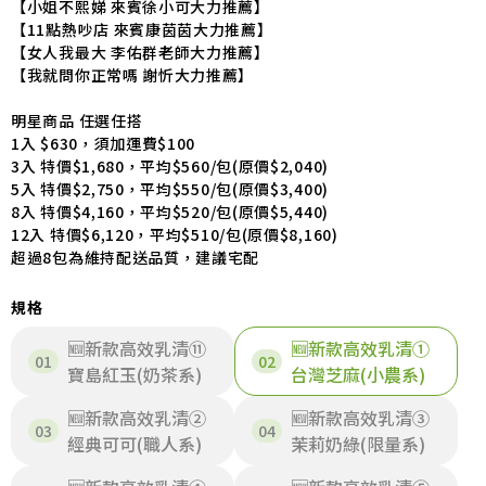
【小姐不熙娣 來賓徐小可大力推薦】
【11點熱吵店 來賓康茵茵大力推薦】
【女人我最大 李佑群老師大力推薦】
【我就問你正常嗎 謝忻大力推薦】
明星商品 任選任搭
1入 $630，須加運費$100
3入 特價$1,680，平均$560/包(原價$2,040)
5入 特價$2,750，平均$550/包(原價$3,400)
8入 特價$4,160，平均$520/包(原價$5,440)
12入 特價$6,120，平均$510/包(原價$8,160)
超過8包為維持配送品質，建議宅配
規格
🆕新款高效乳清⑪
🆕新款高效乳清①
寶島紅玉(奶茶系)
台灣芝麻(小農系)
🆕新款高效乳清②
🆕新款高效乳清③
經典可可(職人系)
茉莉奶綠(限量系)