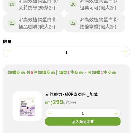
🌿高效植物蛋白 ⑨
🌿高效植物蛋白➉
茉莉奶綠(奶茶系)
經典可可(職人系)
🌿高效植物蛋白⑪
🌿高效植物蛋白⑫
極品咖啡(職人系)
雙倍拿鐵(職人系)
數量
加購商品 共
6
件加購商品 | 購買
1
件商品，可加購
1
件商品
元氣穀力-純淨奇亞籽_加購
299
NT$
NT$299
加入購物車