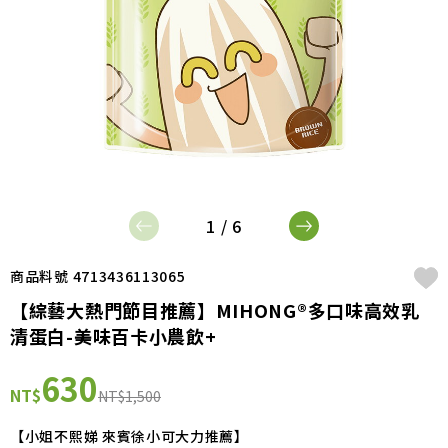
1 / 6
商品料號 4713436113065
【綜藝大熱門節目推薦】MIHONG®多口味高效乳
清蛋白-美味百卡小農飲+
630
NT$
NT$1,500
【小姐不熙娣 來賓徐小可大力推薦】