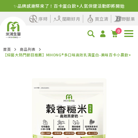
新客首購！明星商品+1元多1件
序時
閨期好月
買立清
野獸果
0
首頁
商品列表
【綜藝大熱門節目推薦】MIHONG®多口味高效乳清蛋白-美味百卡小農飲+