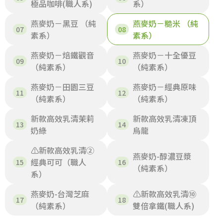
極品咖啡(職人系)
系）
燕麥奶－黑豆 （純
燕麥奶－糙米 （純
素系）
素系）
燕麥奶－焙鐵觀音
燕麥奶－十全優豆
（純素系）
（純素系）
燕麥奶－田園三豆
燕麥奶－經典原味
（純素系）
（純素系）
新款高效乳清茉莉
新款高效乳清凍頂
奶綠
烏龍
⚠️新款高效乳清②
燕麥奶-醇濃豆漿
經典可可（職人
（純素系）
系）
燕麥奶-台灣芝麻
⚠️新款高效乳清⑩
（純素系）
雙倍拿鐵(職人系)