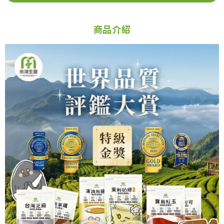
加入購物車
商品介紹
元氣穀力-豆漿粉_加購
299
NT$
NT$299
加入購物車
元氣穀力-洋車前籽_加購
299
NT$
NT$299