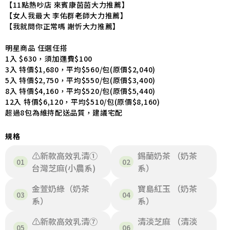
【11點熱吵店 來賓康茵茵大力推薦】
【女人我最大 李佑群老師大力推薦】
【我就問你正常嗎 謝忻大力推薦】
明星商品 任選任搭
1入 $630，須加運費$100
3入 特價$1,680，平均$560/包(原價$2,040)
5入 特價$2,750，平均$550/包(原價$3,400)
8入 特價$4,160，平均$520/包(原價$5,440)
12入 特價$6,120，平均$510/包(原價$8,160)
超過8包為維持配送品質，建議宅配
規格
⚠️新款高效乳清①
錫蘭奶茶 （奶茶
台灣芝麻(小農系)
系）
金萱奶綠（奶茶
寶島紅玉 （奶茶
系）
系）
⚠️新款高效乳清⑦
清淡芝麻 （清淡