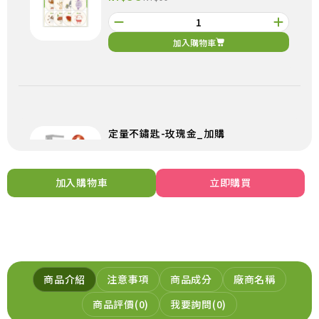
加入購物車
定量不鏽匙-玫瑰金_加購
199
NT$
NT$199
加入購物車
立即購買
加入購物車
商品介紹
注意事項
商品成分
廠商名稱
元氣穀力-五穀粉_加購
商品評價
0
我要詢問
0
299
NT$
NT$299