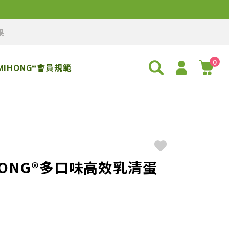
果
0
MIHONG®會員規範
HONG®多口味高效乳清蛋