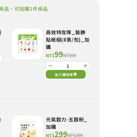
商品，可加購
1
件商品
亞
高效特攻隊_裝飾
貼紙組(8張/包)_加
購
99
NT$
NT$99
加入購物車
金
元氣穀力-五穀粉_
加購
299
NT$
NT$299