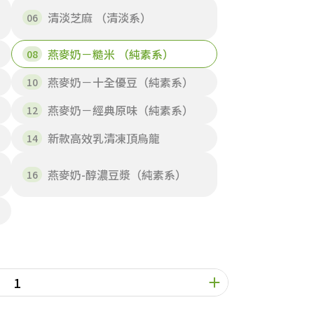
清淡芝麻 （清淡系）
燕麥奶－糙米 （純素系）
燕麥奶－十全優豆（純素系）
燕麥奶－經典原味（純素系）
新款高效乳清凍頂烏龍
燕麥奶-醇濃豆漿（純素系）