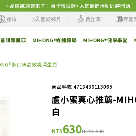
✨品牌感謝祭來了！百卡蛋白飲+人氣保健活動即將開始
序時
閨期好月
買立清
野獸
客首購專案💥
MIHONG®媒體報導
MIHONG®健康學堂
ONG®多口味高效乳清蛋白
商品料號 4713436113065
盧小蜜真心推薦-MI
白
630
NT$
NT$1,500