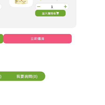
加入購物車
立即購買
_
元氣穀力-洋車前籽
_加購
299
NT$
NT$299
加入購物車
我要詢問
0