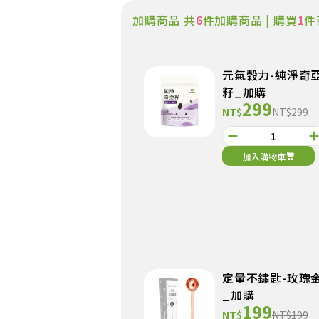
加購商品 共
6
件加購商品 | 購買
1
件
元氣穀力-純淨奇
籽_加購
299
NT$
NT$299
加入購物車
定量不鏽匙-玫瑰
_加購
199
NT$
NT$199