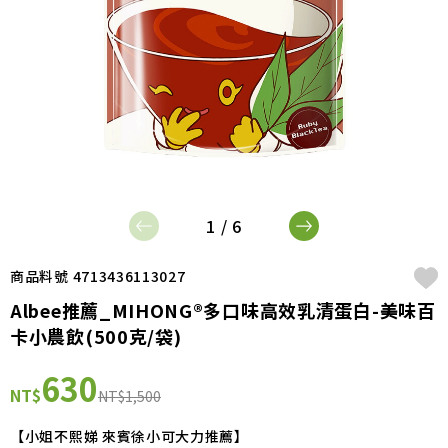
1 / 6
商品料號 4713436113027
Albee推薦_MIHONG®多口味高效乳清蛋白-美味百
卡小農飲(500克/袋)
630
NT$
NT$1,500
【小姐不熙娣 來賓徐小可大力推薦】