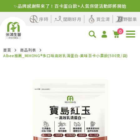
新客首購！明星商品+1元多1件
序時
閨期好月
買立清
野獸果
0
首頁
商品列表
Albee推薦_MIHONG®多口味高效乳清蛋白-美味百卡小農飲(500克/袋)