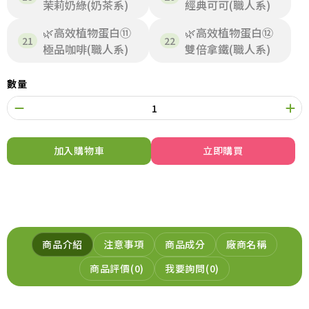
茉莉奶綠(奶茶系)
經典可可(職人系)
🌿高效植物蛋白⑪
🌿高效植物蛋白⑫
極品咖啡(職人系)
雙倍拿鐵(職人系)
數量
加入購物車
立即購買
商品介紹
注意事項
商品成分
廠商名稱
商品評價
0
我要詢問
0