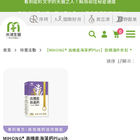
看到這則文字的天選之人！點我前往秘密通道
✨品牌感謝祭來了！百卡蛋白飲+人氣保健活動即將開始
序時
閨期好月
買立清
野獸果
0
首頁
特惠活動
【MIHONG® 高機能海藻鈣Plus】官網滿件折扣
排序
顯示：
熱門程度優先
最新上架優先
價格由高到低
價格由低到高
MIHONG® 高機能海藻鈣Plus(6