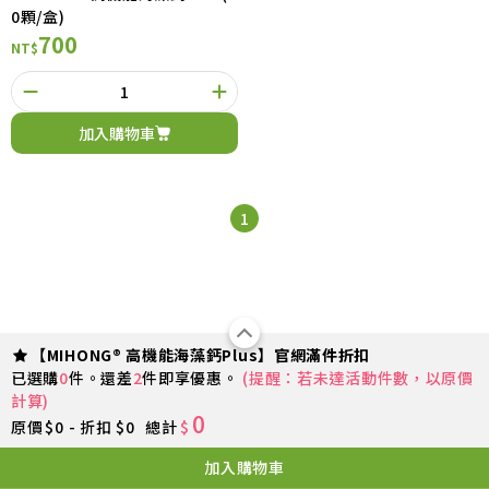
0顆/盒)
700
NT$
加入購物車
1
【MIHONG® 高機能海藻鈣Plus】官網滿件折扣
已選購
0
件。還差
2
件即享優惠。
(提醒：若未達活動件數，以原價
計算)
0
原價
$0 - 折扣 $0
總計
$
加入購物車