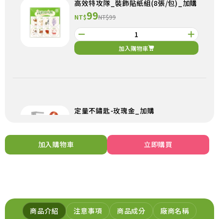
高效特攻隊_裝飾貼紙組(8張/包)_加購
99
NT$
NT$99
加入購物車
定量不鏽匙-玫瑰金_加購
199
NT$
NT$199
加入購物車
立即購買
加入購物車
商品介紹
注意事項
商品成分
廠商名稱
元氣穀力-五穀粉_加購