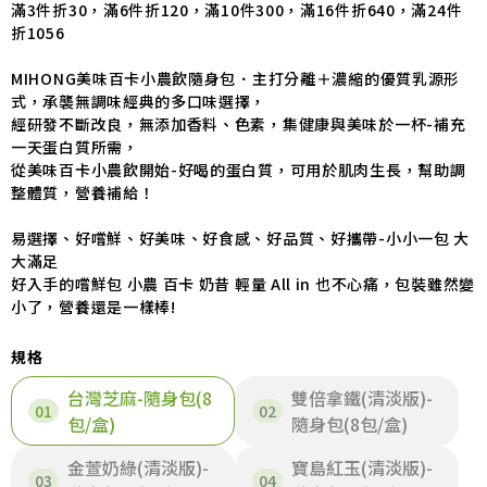
滿3件折30，滿6件折120，滿10件300，滿16件折640，滿24件
折1056
MIHONG美味百卡小農飲隨身包．主打分離＋濃縮的優質乳源形
式，承襲無調味經典的多口味選擇，
經研發不斷改良，無添加香料、色素，集健康與美味於一杯-補充
一天蛋白質所需，
從美味百卡小農飲開始-好喝的蛋白質，可用於肌肉生長，幫助調
整體質，營養補給！
易選擇、好嚐鮮、好美味、好食感、好品質、好攜帶-小小一包 大
大滿足
好入手的嚐鮮包 小農 百卡 奶昔 輕量 All in 也不心痛，包裝雖然變
小了，營養還是一樣棒!
規格
台灣芝麻-隨身包(8
雙倍拿鐵(清淡版)-
包/盒)
隨身包(8包/盒)
金萱奶綠(清淡版)-
寶島紅玉(清淡版)-