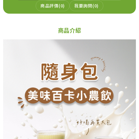
商品評價
0
我要詢問
0
299
NT$
NT$299
加入購物車
商品介紹
元氣穀力-豆漿粉_加購
299
NT$
NT$299
加入購物車
元氣穀力-洋車前籽_加購