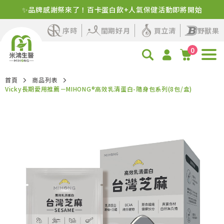
新客首購！明星商品+1元多1件
序時
閨期好月
買立清
野獸果
0
首頁
商品列表
Vicky長期愛用推薦－MIHONG®高效乳清蛋白-隨身包系列(8包/盒)