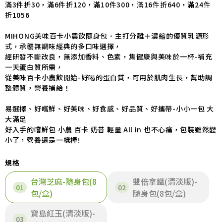
滿3件折30，滿6件折120，滿10件300，滿16件折640，滿24件
折1056
MIHONG美味百卡小農飲隨身包．主打分離＋濃縮的優質乳源形
式，承襲無調味經典的多口味選擇，
經研發不斷改良，無添加香料、色素，集健康與美味於一杯-補充
一天蛋白質所需，
從美味百卡小農飲開始-好喝的蛋白質，可用於肌肉生長，幫助調
整體質，營養補給！
易選擇、好嚐鮮、好美味、好食感、好品質、好攜帶-小小一包 大
大滿足
好入手的嚐鮮包 小農 百卡 奶昔 輕量 All in 也不心痛，包裝雖然變
小了，營養還是一樣棒!
規格
台灣芝麻-隨身包(8
雙倍拿鐵(清淡版)-
包/盒)
隨身包(8包/盒)
寶島紅玉(清淡版)-