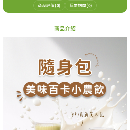
商品評價
0
我要詢問
0
299
NT$
NT$299
加入購物車
商品介紹
元氣穀力-豆漿粉_加購
299
NT$
NT$299
加入購物車
元氣穀力-洋車前籽_加購