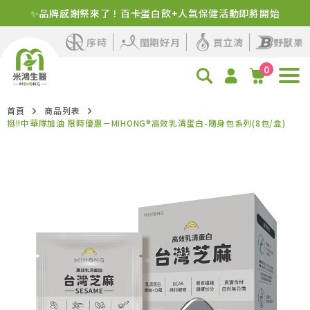
✨品牌感謝祭來了！百卡蛋白飲+人氣保健活動即將開始
新客首購！明星商品+1元多1件
序時
閨期好月
買立清
野獸果
0
首頁
商品列表
挺!!中華隊加油 限時優惠－MIHONG®高效乳清蛋白-隨身包系列(8包/盒)