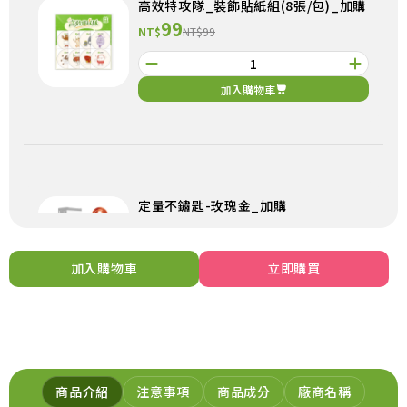
高效特攻隊_裝飾貼紙組(8張/包)_加購
99
NT$
NT$99
加入購物車
定量不鏽匙-玫瑰金_加購
199
NT$
NT$199
加入購物車
立即購買
加入購物車
商品介紹
注意事項
商品成分
廠商名稱
元氣穀力-五穀粉_加購