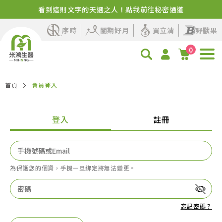
看到這則文字的天選之人！點我前往秘密通道
✨品牌感謝祭來了！百卡蛋白飲+人氣保健限時優惠
序時
閨期好月
買立清
野獸果
0
首頁
會員登入
登入
註冊
為保護您的個資，手機一旦綁定將無法變更。
忘記密碼？