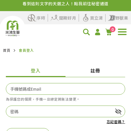
看到這則文字的天選之人！點我前往秘密通道
✨品牌感謝祭來了！百卡蛋白飲+人氣保健活動即將開始
序時
閨期好月
買立清
野獸果
0
首頁
會員登入
登入
註冊
為保護您的個資，手機一旦綁定將無法變更。
忘記密碼？