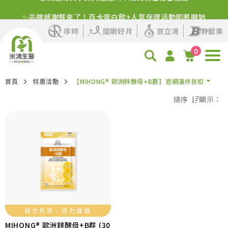
✨品牌感謝祭來了！百卡蛋白飲+人氣保健活動即將開始
序時
閨期好月
買立清
野獸果
0
首頁
特惠活動
【MIHONG® 歐洲鋅酵母+B群】官網滿件折扣
排序
顯示：
熱門程度優先
最新上架優先
價格由高到低
價格由低到高
MIHONG® 歐洲鋅酵母+B群 (30