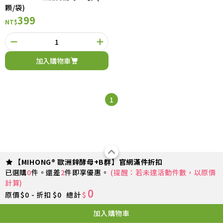
顆/袋)
399
NT$
加入購物車
1
【MIHONG® 歐洲鋅酵母+B群】官網滿件折扣
已選購
0
件。還差
2
件即享優惠。
(提醒：若未達活動件數，以原價
計算)
0
原價
$0 - 折扣 $0
總計
$
加入購物車