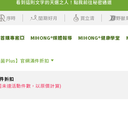
✨品牌感謝祭來了！百卡蛋白飲+人氣保健活動即將開始
序時
閨期好月
買立清
野獸
客首購專案💥
MIHONG®媒體報導
MIHONG®健康學堂
生菌Plus】官網滿件折扣
滿件折扣
若未達活動件數，以原價計算)