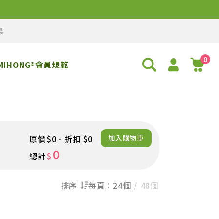
果
0
MIHONG®會員規範
原價
$0 - 折扣 $0
加入購物車
0
總計
$
排序
每頁：
24個
48個
熱門程度優先