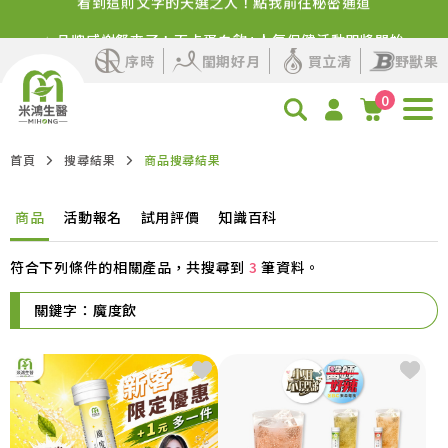
✨品牌感謝祭來了！百卡蛋白飲+人氣保健活動即將開始
序時
閨期好月
買立清
野獸果
0
首頁
搜尋結果
商品搜尋結果
商品
活動報名
試用評價
知識百科
符合下列條件的相關產品，共搜尋到
3
筆資料。
關鍵字：
魔度飲