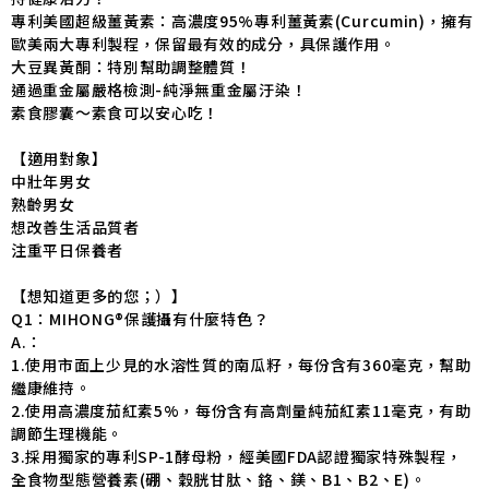
專利美國超級薑黃素：高濃度95%專利薑黃素(Curcumin)，擁有
歐美兩大專利製程，保留最有效的成分，具保護作用。
大豆異黃酮：特別幫助調整體質！
通過重金屬嚴格檢測-純淨無重金屬汙染！
素食膠囊～素食可以安心吃！
【適用對象】
中壯年男女
熟齡男女
想改善生活品質者
注重平日保養者
【想知道更多的您；）】
Q1：MIHONG®保護攝有什麼特色？
A.：
1.使用市面上少見的水溶性質的南瓜籽，每份含有360毫克，幫助
繼康維持。
2.使用高濃度茄紅素5%，每份含有高劑量純茄紅素11毫克，有助
調節生理機能。
3.採用獨家的專利SP-1酵母粉，經美國FDA認證獨家特殊製程，
全食物型態營養素(硼、穀胱甘肽、鉻、鎂、B1、B2、E)。