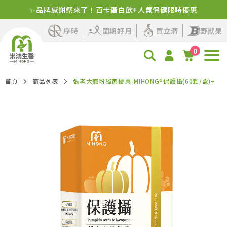
✨品牌感謝祭來了！百卡蛋白飲+人氣保健限時優惠
序時
閨期好月
買立清
野獸果
0
首頁
商品列表
張老大寵粉獨家優惠-MIHONG®保護攝(60顆/盒)+