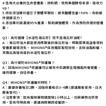
4.含兩大必備的生命營養素，鋅和硒，使用美國酵母來源，吸收力
up！
5.特別添加專利靈芝子實體萃取粉，總多醣體含量>50%，有助維
持健康活力！
6.添加專利高濃度95%薑黃，幫助調整體質，作為預防保健的營養
素。
Q2：為何選擇【水溶性南瓜籽】而不是南瓜籽油呢?
A.：南瓜籽油大都是使用榨取後的南瓜籽油，榨取摩擦高溫會使的
營養素破壞流失。 MIHONG®採用獨家製程技術，去除油脂和蠟，
萃取出高吸收度的水溶性南瓜籽。
Q3：為什麼吃MIHONG®保護攝？
A：因為MIHONG®保護攝可以補充中年調節生理機能所需營養，
維持健康，自信保養。
Q4：MIHONG®保護攝何時吃？
A：基礎保養每日2顆，加強保養每日3~4顆 (建議飯後食用，白天
飯後皆可)。
※注意事項：如有服用藥物請間隔1小時以上，勿與藥物合併使
用，若有特殊疾病，建議詢問藥師或醫師。