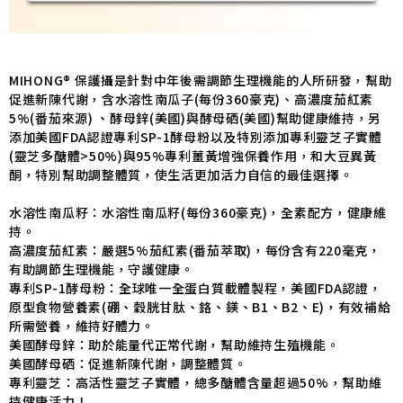
MIHONG® 保護攝是針對中年後需調節生理機能的人所研發，幫助
促進新陳代謝，含水溶性南瓜子(每份360豪克)、高濃度茄紅素
5%(番茄來源) 、酵母鋅(美國)與酵母硒(美國)幫助健康維持，另
添加美國FDA認證專利SP-1酵母粉以及特別添加專利靈芝子實體
(靈芝多醣體>50%)與95%專利薑黃增強保養作用，和大豆異黃
酮，特別幫助調整體質，使生活更加活力自信的最佳選擇。
水溶性南瓜籽：水溶性南瓜籽(每份360豪克)，全素配方，健康維
持。
高濃度茄紅素：嚴選5%茄紅素(番茄萃取)，每份含有220毫克，
有助調節生理機能，守護健康。
專利SP-1酵母粉：全球唯一全蛋白質載體製程，美國FDA認證，
原型食物營養素(硼、穀胱甘肽、鉻、鎂、B1、B2、E)，有效補給
所需營養，維持好體力。
美國酵母鋅：助於能量代正常代謝，幫助維持生殖機能。
美國酵母硒：促進新陳代謝，調整體質。
專利靈芝：高活性靈芝子實體，總多醣體含量超過50%，幫助維
持健康活力！