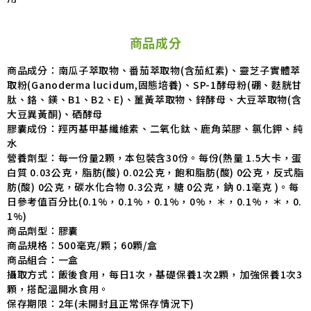
商品成分
商品成分：南瓜子萃取物、番茄萃取物(含茄紅素)、靈芝子實體萃
取粉(Ganoderma lucidum,固態培養)
、SP-1酵母粉(硼、麩胱甘
肽、鉻、鎂、B1、B2、E)、薑黃萃取物、鋅酵母、大豆萃取物(含
大豆異黃酮)、硒酵母
膠囊成份：羥丙基甲基纖維素、二氧化鈦、鹿角菜膠、氯化鉀、純
水
營養劑型：每一份量2顆，本包裝含30份。每份(熱量 1.5大卡，蛋
白質 0.03公克，脂肪(酸) 0.02公克，飽和脂肪(酸) 0公克，反式脂
肪(酸) 0公克，碳水化合物 0.3公克，糖 0公克，鈉 0.1毫克 )。每
日參考值百分比(0.1%，0.1%，0.1%，0%，＊，0.1%，＊，0.
1%)
商品劑型：膠囊
商品規格：500毫克/顆；60顆/盒
商品組合：一盒
攝取方式：飯後食用，每日1次，基礎保養1次2顆，加強保養1次3
顆，搭配溫開水食用。
保存期限：2年(未開封且正常保存情況下)