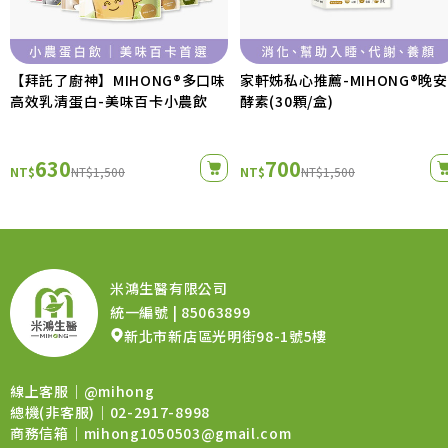
【拜託了廚神】MIHONG®多口味
家軒姊私心推薦-MIHONG®晚安
高效乳清蛋白-美味百卡小農飲
酵素(30顆/盒)
630
700
NT$
NT$1,500
NT$
NT$1,500
米鴻生醫有限公司
統一編號 | 85063899
新北市新店區光明街98-1號5樓
線上客服｜
@mihong
總機(非客服)｜02-2917-8998
商務信箱｜
mihong1050503@gmail.com