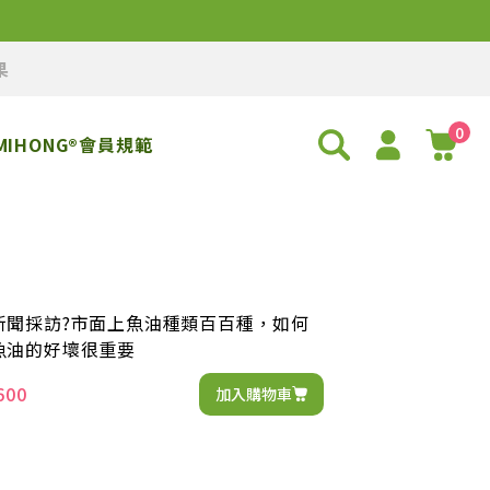
果
0
MIHONG®會員規範
新聞採訪?市面上魚油種類百百種，如何
魚油的好壞很重要
600
加入購物車