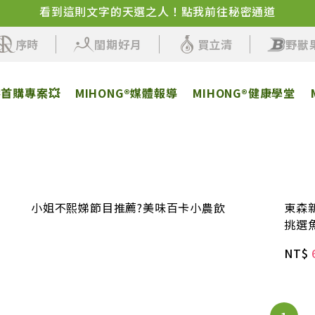
看到這則文字的天選之人！點我前往秘密通道
✨品牌感謝祭來了！百卡蛋白飲+人氣保健活動即將開始
序時
閨期好月
買立清
野獸
客首購專案💥
MIHONG®媒體報導
MIHONG®健康學堂
小姐不熙娣節目推薦?美味百卡小農飲
東森
挑選
NT$