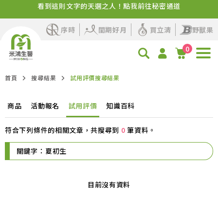
看到這則文字的天選之人！點我前往秘密通道
✨品牌感謝祭來了！百卡蛋白飲+人氣保健活動即將開始
序時
閨期好月
買立清
野獸果
0
首頁
搜尋結果
試用評價搜尋結果
商品
活動報名
試用評價
知識百科
符合下列條件的相關文章，共搜尋到
0
筆資料。
關鍵字：夏初生
目前沒有資料