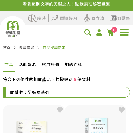
看到這則文字的天選之人！點我前往秘密通道
✨品牌感謝祭來了！百卡蛋白飲+人氣保健活動即將開始
序時
閨期好月
買立清
野獸果
0
首頁
搜尋結果
商品搜尋結果
商品
活動報名
試用評價
知識百科
符合下列條件的相關產品，共搜尋到
5
筆資料。
關鍵字：
孕媽咪系列